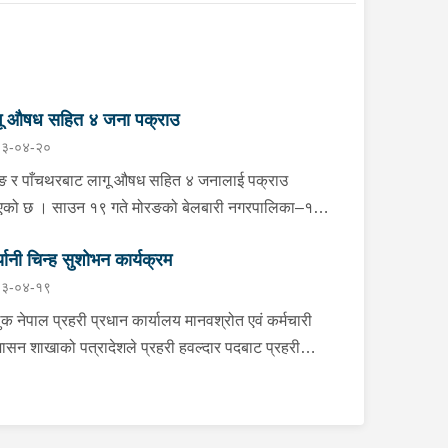
गू औषध सहित ४ जना पक्राउ
३-०४-२०
ङ र पाँचथरबाट लागू औषध सहित ४ जनालाई पक्राउ
एको छ । साउन १९ गते मोरङको बेलबारी नगरपालिका–१
ौली स्थितबाट इलाका प्रहरी कार्यालय बेलबारी मोरङको
ज्यानी चिन्ह सुशोभन कार्यक्रम
हरी टोलीले बेलबारी नगरपालिका–१ का २४ वर्षीय विकास
३-०४-१९
ियारलाई प्रतिबन्धित औषधि ट्रामाडोल ४९ ट्याब्लेट र
ास्पेन ५० ट्याब्लेट सहित पक्राउ गरेको छ । यसैगरी
ुक नेपाल प्रहरी प्रधान कार्यालय मानवश्रोत एवं कर्मचारी
चथरको फिदिम नगरपालिका–१ बरडाँडास्थितबाट जिल्ला
शासन शाखाको पत्रादेशले प्रहरी हवल्दार पदबाट प्रहरी
हरी कार्यालय पाँचथरको प्रहरी टोलीले फिदिम नगरपालिका–
ष्ठ हवल्दार पदमा पदोन्नती हुनुभएका दिलिप शिवाकोटीलाई
ा ३१ वर्षीय निराजन खतिवडा, २१ वर्षीय एलन नेङबाङ र २६
ी प्रदेश प्रहरी प्रमुख प्रहरी नायव महानिरीक्षक शेखर
षीय दिलबहादुर राईलाई ४० मिलिग्राम ब्राउन सुगर सहित
लले दर्ज्यानी चिन्हद्वारा सुशोभन गर्नुभएको छ । साउन १९