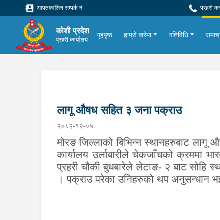
आपतकालिन सम्पर्क नं
प्रहरी क
कोशी प्रदेश
गृहपृष्ठ
हाम्रो बारेमा
गतिविधि
समाच
प्रहरी कार्यालय
लागू औषध सहित ३ जना पक्राउ
२०८२-१२-०५
मोरङ जिल्लाको बिभिन्न स्थानहरुबाट लागू 
कार्यालय उर्लाबारीले चेकजाँचको क्रममा भा
प्रहरी चौकी बुधबारेले लेटाङ- २ बाट सोहि 
। पक्राउ परेका उनिहरुको थप अनुसन्धान भ