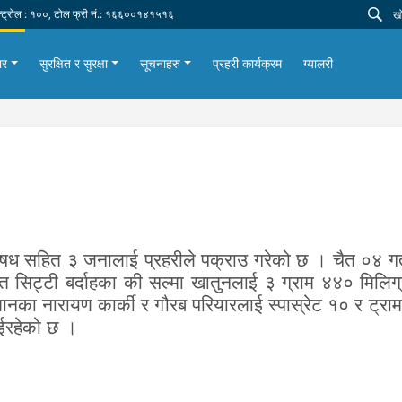
न्ट्रोल : १००, टोल फ्री नं.: १६६००१४१५१६
ार
सुरक्षित र सुरक्षा
सूचनाहरु
प्रहरी कार्यक्रम
ग्यालरी
औषध सहित ३ जनालाई प्रहरीले पक्राउ गरेको छ । चैत ०४ गते
रत सिट्टी बर्दाहका की सल्मा खातुनलाई ३ ग्राम ४४० मिलि
स्थानका नारायण कार्की र गौरब परियारलाई स्पास्रेट १० र ट्
ईरहेको छ ।