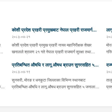
कोशी प्रदेश प्रहरी प्रमुखबाट नेपाल प्रहरी राजमार्ग
ला
२०८३-०४-२१
२०८
सुरक्षा तथा ट्राफिक व्यवस्थापन कार्यालय इटहरीको
निरीक्षण
न
कोशी प्रदेश प्रहरी प्रमुख प्रहरी नायव महानिरीक्षक शेखर
मोर
खनालले श्रावण २१ गते नेपाल प्रहरी राजमार्ग सुरक्षा तथा
गरि
ालय
ट्राफिक व्यवस्थापन कार्यालय इटहरी सुनसरीको निरीक्षण भ्रमण
सिस
प्रतिबन्धित औषधि र लागू औषध ब्राउन सुगरसहित ५
दर्
गर्नुका साथै कार्यरत प्रहरी कर्मचारीहरुलाई आवश्यक निर्देशन
प्र
२०८३-०४-१९
२०८
म ६७
दिनु भएको छ । निर्देशनको क्रममा वँहाले सवारी दुर्घटना
जना पक्राउ
रौन
न्यूनीकरणको लागी बिशेष अभियान संचालन गर्न तथा दैनिकरुपमा
स्प
सुनसरी, मोरङ र धनकुटा जिल्लाका विभिन्न स्थानबाट
ताल
ट्राफिक चेकजाँचलाई प्रभावकारी बनाई तीव्र गति, ओभरलोड,
पाँ
ु
प्रतिबन्धित औषधि र लागू औषध ब्राउन सुगरसहित ५ जनालाई
प्र
ीय
र मादक पदार्थ वा लागूऔषध सेवन गरी सवारी चलाउने विरुद्ध
प्र
 गते
पक्राउ गरिएको छ । साउन १८ गते सुनसरीको धरान
वरि
त
कडाइका साथ ट्राफिक कार्वाही गर्न । नियम उलंघन गर्ने सवारी
१ क
ु
उपमहानगरपालिका–११ बानडाँडा लाइनस्थितबाट इलाका प्रहरी
कोश
साधनलाई कारवाही गर्न राडार गन, सीसी टीभी, मापसे/लापसे
वर्
कार्यालय धरानबाट खटिएको प्रहरी टोलीले धरान–११ का ३१
खना