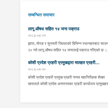
सम्बन्धित समाचार
लागू औषध सहित १४ जना पक्राउ
२०८३-०४-२१
झापा, मोरङ र सुनसरी जिल्लाको बिभिन्न स्थानहरुबाट साउ
२० गते लागू औषध सहित १४ जनालाई पक्राउ गरिएको छ ।
झापाको झापा गाउँपालिका–१ स्थितबाट इलाका प्रहरी कार्य
कोशी प्रदेश प्रहरी प्रमुखद्वारा मातहत प्रहरी
कुमरखोद झापाले काभ्रेपलाञ्चोक घर भई हाल शिवसताक्षी
२०८३-०४-२०
नगरपालिका–९ दुधे बस्ने ३० वर्षीय बिराज भुजेललाई १ ग्रा
प्रमुखहरुलाई निर्देशन
मिलिग्राम ब्राउन सुगर सहित, इलाका प्रहरी कार्यालय
कोशी प्रदेश प्रहरी प्रमुख प्रहरी नायव महानिरीक्षक शेखर
काँकरभिट्टा र लागू औषध नियन्त्रण ब्यूरो काँकरभिट्टाको
खनालले कोशी प्रदेश अन्तरगतका प्रहरी कार्यालय प्रमुखहर
संयुक्त टोलीले इलामको सूर्योदय नगरपालिका–४ का २६ वर्ष
तथा “क” स्तर सम्मका प्रहरी इकाई प्रमुखहरुलाई साउन २०
सलमान थापालाई २ ग्राम ४९० मिलिग्राम ब्राउन सुगर सहि
Virtual माध्यमद्धारा भर्चुवल माध्यमद्वारा आवश्यक निर्देशन दिन
पक्राउ गरेको छ । त्यसैगरी मोरङको विराटनगर
भएको छ । v निर्देशनको क्रममा उहाँले प्रहरीले आ-आफ्नो पदीय