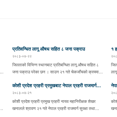
प्रतिवन्धित लागू औषध सहित ८ जना पक्राउ
१ ह
२०८३-०४-२२
२०८
निय
जिल्लाको विभिन्न स्थानबाट प्रतिबन्धित लागू औषध सहित ८
जिल
जना पक्राउ परेका छन । साउन २१ गते चेकजाँचको क्रममा
लाग
झापाको इलाका प्रहरी कार्यालय सुरुङ्गाले कनकाई
साउ
कोशी प्रदेश प्रहरी प्रमुखबाट नेपाल प्रहरी राजमार्ग
नेप
भएको
नगरपालिका-४ का मिलन गुरुङलाई ३८० मिलिग्राम ब्राउन सुगर
स्थ
२०८३-०४-२१
२०८
मा
सहित र इलाका प्रहरी कार्यालय अनारमनीले बिर्तामोड
सुरक्षा तथा ट्राफिक व्यवस्थापन कार्यालय इटहरीको
नम्
अव
नगरपालिका-५ का इकवाल अन्सारी, बाह्रदशी गाउँपालिका-४ का
सूच
निरीक्षण
कोशी प्रदेश प्रहरी प्रमुख प्रहरी नायव महानिरीक्षक शेखर
कोश
मनोज राजवंशी र बाह्रदशी गाउँपालिका-३ की धनकुमारी
प्र
खनालले श्रावण २१ गते नेपाल प्रहरी राजमार्ग सुरक्षा तथा
खना
राजवंशीलाई १९० मिलिग्राम ब्राउन सुगर सहित पक्राउ गरेको
क्य
ट्राफिक व्यवस्थापन कार्यालय इटहरी सुनसरीको निरीक्षण भ्रमण
भ्र