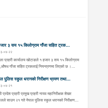
जार ३ सय १५ किलोग्राम गाँजा सहित ट्रक
३-०४-२२
न्त्रण
्ला प्रहरी कार्यालय खोटाङले १ हजार ३ सय १५ किलोग्राम
ू औषध गाँजा सहित ट्रकलाई नियन्त्रणमा लिएको छ ।
न २२ गते दिउँसो दिक्तेल रुपाकोट मझुवागढी नगरपालिका-७
ाल पुलिस स्कुल धरानको निरीक्षण भ्रमण तथा
ित मध्यपहाडी लोकमार्गको जंगलमा प्र.१-०२-००२ ख ००८३
३-०४-२१
बरको ट्रक शंकास्पद अबस्थामा रोकेर राखेको छ भन्ने बिशेष
लोकन
नाको आधारमा जिल्ला प्रहरी कार्यालय खोटाङबाट खटिएको
ी प्रदेश प्रहरी प्रमुख प्रहरी नायव महानिरीक्षक शेखर
हरी टोलीले उक्त ट्रकलाई चेकजाँच गर्ने क्रममा चालक बस्ने
लले साउन २१ गते नेपाल पुलिस स्कुल धरानको निरीक्षण
ाविनमा फल्स बटम लगाई लुकाई छिपाई राखेको अवस्थामा १
मण तथा अवलोकनको क्रममा कार्यालयका भवन, क्यान्टिन,