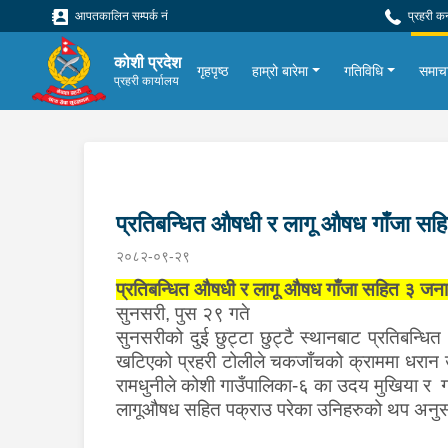
आपतकालिन सम्पर्क नं
प्रहरी क
कोशी प्रदेश
गृहपृष्ठ
हाम्रो बारेमा
गतिविधि
समाच
प्रहरी कार्यालय
प्रतिबन्धित औषधी र लागू औषध गाँजा सह
२०८२-०९-२९
प्रतिबन्धित औषधी र लागू औषध गाँजा सहित ३ जना
सुनसरी, पुस २९ गते
सुनसरीको दुई छुट्टा छुट्टै स्थानबाट प्रतिबन्
खटिएको प्रहरी टोलीले चकजाँचको क्राममा धरान उ
रामधुनीले कोशी गाउँपालिका-६ का उदय मुखिया र
लागूऔषध सहित पक्राउ परेका उनिहरुको थप अनुस