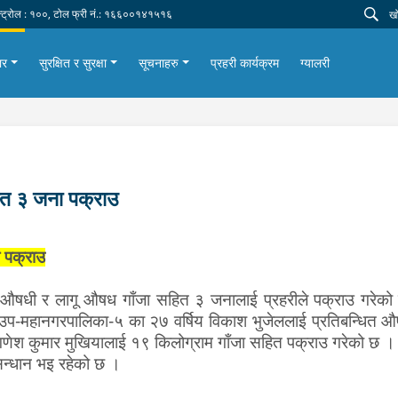
न्ट्रोल : १००, टोल फ्री नं.: १६६००१४१५१६
ार
सुरक्षित र सुरक्षा
सूचनाहरु
प्रहरी कार्यक्रम
ग्यालरी
ित ३ जना पक्राउ
 पक्राउ
धित औषधी र लागू औषध गाँजा सहित ३ जनालाई प्रहरीले पक्राउ गरेक
प-महानगरपालिका-५ का २७ वर्षिय विकाश भुजेललाई प्रतिबन्धित औष
गणेश कुमार मुखियालाई १९ किलोग्राम गाँजा सहित पक्राउ गरेको छ ।
न्धान भइ रहेको छ ।