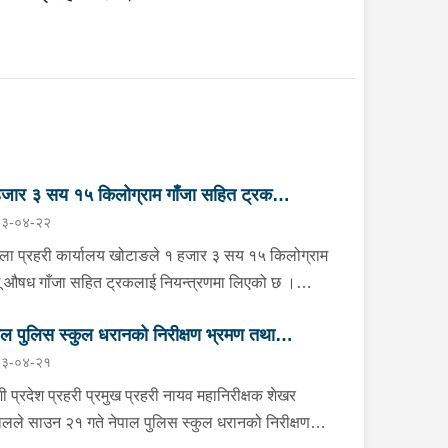
जार ३ सय १५ किलोग्राम गाँजा सहित ट्रक
३-०४-२२
न्त्रण
्ला प्रहरी कार्यालय खोटाङले १ हजार ३ सय १५ किलोग्राम
ू औषध गाँजा सहित ट्रकलाई नियन्त्रणमा लिएको छ ।
न २२ गते दिउँसो दिक्तेल रुपाकोट मझुवागढी नगरपालिका-७
ाल पुलिस स्कुल धरानको निरीक्षण भ्रमण तथा
ित मध्यपहाडी लोकमार्गको जंगलमा प्र.१-०२-००२ ख ००८३
३-०४-२१
बरको ट्रक शंकास्पद अबस्थामा रोकेर राखेको छ भन्ने बिशेष
लोकन
नाको आधारमा जिल्ला प्रहरी कार्यालय खोटाङबाट खटिएको
ी प्रदेश प्रहरी प्रमुख प्रहरी नायव महानिरीक्षक शेखर
हरी टोलीले उक्त ट्रकलाई चेकजाँच गर्ने क्रममा चालक बस्ने
लले साउन २१ गते नेपाल पुलिस स्कुल धरानको निरीक्षण
ाविनमा फल्स बटम लगाई लुकाई छिपाई राखेको अवस्थामा १