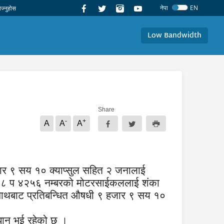
नेपा
EN
Low Bandwidth
Share
-
+
A
A
A
ार ९ सय १० क्याप्सुल सहित २ जनालाई
ो १८ प ४२५६ नम्बरको मोटरसाईकललाई शंका
ो साथबाट प्रतिबन्धित औषधी ९ हजार ९ सय १०
्धान भई रहेको छ ।