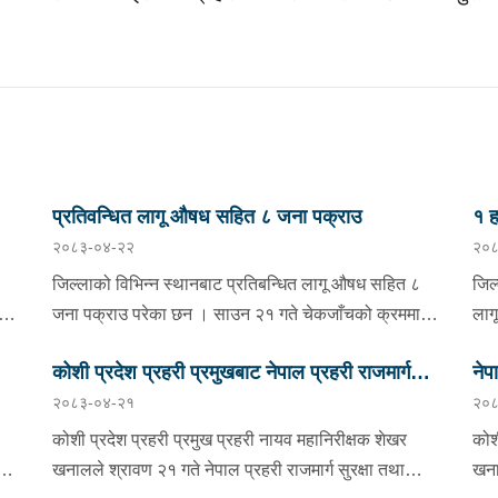
प्रतिवन्धित लागू औषध सहित ८ जना पक्राउ
१ ह
२०८३-०४-२२
२०८
निय
जिल्लाको विभिन्न स्थानबाट प्रतिबन्धित लागू औषध सहित ८
जिल
जना पक्राउ परेका छन । साउन २१ गते चेकजाँचको क्रममा
लाग
झापाको इलाका प्रहरी कार्यालय सुरुङ्गाले कनकाई
साउ
कोशी प्रदेश प्रहरी प्रमुखबाट नेपाल प्रहरी राजमार्ग
नेप
भएको
नगरपालिका-४ का मिलन गुरुङलाई ३८० मिलिग्राम ब्राउन सुगर
स्थ
२०८३-०४-२१
२०८
मा
सहित र इलाका प्रहरी कार्यालय अनारमनीले बिर्तामोड
सुरक्षा तथा ट्राफिक व्यवस्थापन कार्यालय इटहरीको
नम्
अव
नगरपालिका-५ का इकवाल अन्सारी, बाह्रदशी गाउँपालिका-४ का
सूच
निरीक्षण
कोशी प्रदेश प्रहरी प्रमुख प्रहरी नायव महानिरीक्षक शेखर
कोश
मनोज राजवंशी र बाह्रदशी गाउँपालिका-३ की धनकुमारी
प्र
खनालले श्रावण २१ गते नेपाल प्रहरी राजमार्ग सुरक्षा तथा
खना
राजवंशीलाई १९० मिलिग्राम ब्राउन सुगर सहित पक्राउ गरेको
क्य