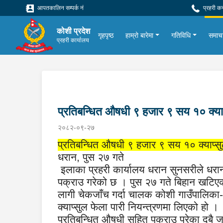
आपतकालिन सम्पर्क नं
प्रहरी क
कोशी प्रदेश
गृहपृष्ठ
हाम्रो बारेमा
गतिविधि
समाच
प्रहरी कार्यालय
प्रतिबन्धित औषधी ९ हजार ९ सय १० क्या
२०८२-०९-२७
प्रतिबन्धित औषधी ९ हजार ९ सय १० क्याप्
धरान
,
पुस २७ गते
इलाका प्रहरी कार्यालय धरान सुनसरीले ध
पक्राउ गरेको छ । पुस २७ गते बिहान खटि
लागी चेकजाँच गर्दा चालक कोशी गाउँपालिका
क्याप्सुल फेला पारी नियन्त्रणमा लिएको हो ।
प्रतिबन्धित औषधी सहित पक्राउ परेका दुबै 