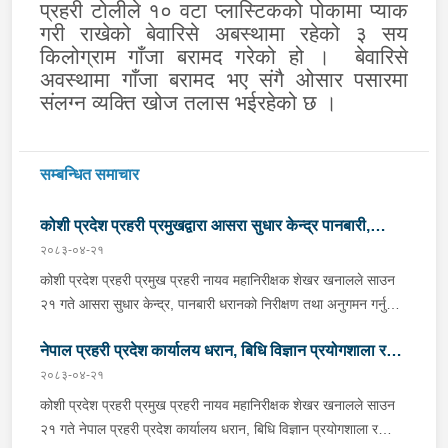
प्रहरी टोलीले १० वटा प्लास्टिकको पोकामा प्याक
गरी राखेको बेवारिसे अबस्थामा रहेको ३ सय
किलोग्राम गाँजा बरामद गरेको हो ।
बेवारिसे
अवस्थामा गाँजा बरामद भए संगै ओसार पसारमा
संलग्न व्यक्ति खोज तलास भईरहेको छ ।
सम्बन्धित समाचार
कोशी प्रदेश प्रहरी प्रमुखद्वारा आसरा सुधार केन्द्र पानबारी,
२०८३-०४-२१
धरानको निरीक्षण
कोशी प्रदेश प्रहरी प्रमुख प्रहरी नायव महानिरीक्षक शेखर खनालले साउन
२१ गते आसरा सुधार केन्द्र, पानबारी धरानको निरीक्षण तथा अनुगमन गर्नुको
साथै कार्यरत प्रहरी कर्मचारीहरुलाई आवश्यक निर्देशन दिनु भएको छ ।
नेपाल प्रहरी प्रदेश कार्यालय धरान, बिधि विज्ञान प्रयोगशाला र
निर्देशनको क्रममा वँहाले मानवीय, मर्यादित, सम्मानजनक र सहानुभूतिपूर्ण
व्यवहारले उपचार पद्दतिलाई सहज बनाई समाजमा पुनःस्थापनाको बातावरण
२०८३-०४-२१
केनाईन शाखाको निरीक्षण तथा अनुगमन
श्रृजना गर्न महत्वपूर्ण भुमिका निर्वाह गर्ने हुँदा सुधार केन्द्रमा रहेका
कोशी प्रदेश प्रहरी प्रमुख प्रहरी नायव महानिरीक्षक शेखर खनालले साउन
सुधारार्थीहरुको शारीरिक तथा मानसिक तन्दुरुस्ती राख्न बिभिन्न खेलकुदका
२१ गते नेपाल प्रहरी प्रदेश कार्यालय धरान, बिधि विज्ञान प्रयोगशाला र
क्रृयाकलापहरुमा सहभागी गराउनका साथै व्यावसायिक तथा सीपमूलक