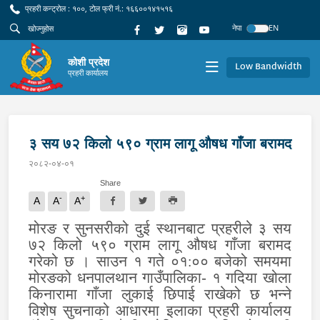
प्रहरी कन्ट्रोल : १००, टोल फ्री नं.: १६६००१४१५१६
नेपा
EN
कोशी प्रदेश
Low Bandwidth
प्रहरी कार्यालय
३ सय ७२ किलो ५९० ग्राम लागू औषध गाँजा बरामद
२०८२-०४-०१
Share
-
+
A
A
A
मोरङ र सुनसरीको दुई स्थानबाट प्रहरीले ३ सय
७२ किलो ५९० ग्राम लागू औषध गाँजा बरामद
गरेको छ । साउन १ गते ०१
०० बजेको समयमा
:
मोरङको धनपालथान गाउँपालिका- १ गदिया खोला
किनारामा गाँजा लुकाई छिपाई राखेको छ भन्ने
विशेष सुचनाको आधारमा इलाका प्रहरी कार्यालय