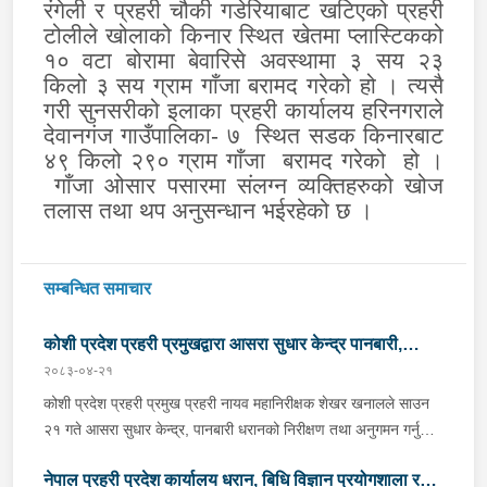
रंगेली र प्रहरी चौकी गडेरियाबाट खटिएको प्रहरी
टोलीले खोलाको किनार स्थित खेतमा प्लास्टिकको
१० वटा बोरामा बेवारिसे अवस्थामा ३ सय २३
किलो ३ सय ग्राम गाँजा बरामद गरेको हो । त्यसै
गरी सुनसरीको इलाका प्रहरी कार्यालय हरिनगराले
देवानगंज गाउँपालिका- ७
स्थित सडक किनारबाट
४९ किलो २९० ग्राम गाँजा
बरामद गरेको
हो ।
गाँजा ओसार पसारमा संलग्न व्यक्तिहरुको खोज
तलास तथा थप अनुसन्धान भईरहेको छ ।
सम्बन्धित समाचार
कोशी प्रदेश प्रहरी प्रमुखद्वारा आसरा सुधार केन्द्र पानबारी,
२०८३-०४-२१
धरानको निरीक्षण
कोशी प्रदेश प्रहरी प्रमुख प्रहरी नायव महानिरीक्षक शेखर खनालले साउन
२१ गते आसरा सुधार केन्द्र, पानबारी धरानको निरीक्षण तथा अनुगमन गर्नुको
साथै कार्यरत प्रहरी कर्मचारीहरुलाई आवश्यक निर्देशन दिनु भएको छ ।
नेपाल प्रहरी प्रदेश कार्यालय धरान, बिधि विज्ञान प्रयोगशाला र
निर्देशनको क्रममा वँहाले मानवीय, मर्यादित, सम्मानजनक र सहानुभूतिपूर्ण