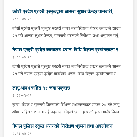
कोशी प्रदेश प्रहरी प्रमुखद्वारा आसरा सुधार केन्द्र पानबारी,
२०८३-०४-२१
धरानको निरीक्षण
कोशी प्रदेश प्रहरी प्रमुख प्रहरी नायव महानिरीक्षक शेखर खनालले साउन
२१ गते आसरा सुधार केन्द्र, पानबारी धरानको निरीक्षण तथा अनुगमन गर्नुको
साथै कार्यरत प्रहरी कर्मचारीहरुलाई आवश्यक निर्देशन दिनु भएको छ ।
नेपाल प्रहरी प्रदेश कार्यालय धरान, बिधि विज्ञान प्रयोगशाला र
निर्देशनको क्रममा वँहाले मानवीय, मर्यादित, सम्मानजनक र सहानुभूतिपूर्ण
व्यवहारले उपचार पद्दतिलाई सहज बनाई समाजमा पुनःस्थापनाको बातावरण
२०८३-०४-२१
केनाईन शाखाको निरीक्षण तथा अनुगमन
श्रृजना गर्न महत्वपूर्ण भुमिका निर्वाह गर्ने हुँदा सुधार केन्द्रमा रहेका
कोशी प्रदेश प्रहरी प्रमुख प्रहरी नायव महानिरीक्षक शेखर खनालले साउन
सुधारार्थीहरुको शारीरिक तथा मानसिक तन्दुरुस्ती राख्न बिभिन्न खेलकुदका
२१ गते नेपाल प्रहरी प्रदेश कार्यालय धरान, बिधि विज्ञान प्रयोगशाला र
क्रृयाकलापहरुमा सहभागी गराउनका साथै व्यावसायिक तथा सीपमूलक
केनाईन शाखाको निरीक्षण तथा अनुगमन गर्नुका साथै कार्यरत प्रहरी
तालिमहरूको व्यवस्था मिलाउन निर्देशन दिनु भएको छ । उहाँले सुधार केन्द्रको
लागू औषध सहित १४ जना पक्राउ
कर्मचारीहरुलाई आवश्यक निर्देशन दिनुभएको छ । निर्देशनको क्रममा उहाँले
चौतर्फी सुरक्षा व्यवस्थालाई मजबुत बनाउन तथा अभिलेख व्यवस्थापनलाई
समाजमा घट्ने बिभिन्न आपराधिक घटनाहरुमा अनुसन्धान कार्यको सुपरीवेक्षण,
२०८३-०४-२१
व्यवस्थित बनाई सुधार केन्द्रलाई जिम्मेवार, सुरक्षित र प्रभावकारी सेवा
समिक्षा गर्न प्रहरीको विशेष प्राविधिक टोली परिचालन गरी अनुसन्धान
झापा, मोरङ र सुनसरी जिल्लाको बिभिन्न स्थानहरुबाट साउन २० गते लागू
केन्द्रका रूपमा सञ्चालन गर्न समेत निर्देशन दिनु भयो । साथै प्रदेश प्रहरी
कार्यलाई सफल बनाउन र जिल्ला प्रहरी कार्यालयहरूबाट हुने अपराध
औषध सहित १४ जनालाई पक्राउ गरिएको छ । झापाको झापा गाउँपालिका–१
प्रमुख खनालले केन्द्रमा कार्यरत पदाधिकारीहरु लगायत चिकित्सकहरुसंग
अनुसन्धान कार्यको सुपरीवेक्षण र प्राविधिक सहयोग प्रदान गर्ने कार्यमा
स्थितबाट इलाका प्रहरी कार्यालय कुमरखोद झापाले काभ्रेपलाञ्चोक घर भई
सुधारार्थीहरुको नियमित उपचार पद्दती र मनोसामाजिक परामर्श सेवाको बारेमा
प्रभावकारी भुमिका निर्वाह गर्न निर्देशन दिनु भएको छ । साथै बिधि विज्ञान
नेपाल पुलिस स्कुल धरानको निरीक्षण भ्रमण तथा अवलोकन
हाल शिवसताक्षी नगरपालिका–९ दुधे बस्ने ३० वर्षीय बिराज भुजेललाई १ ग्राम
जानकारी लिनुका साथै आवश्यक सल्लाह सुझाव दिनु भएको थियो ।
प्रयोगशालामा प्रमाण सङ्कलन पश्चात गरीने परीक्षण कार्यमा वैज्ञानिक
६७ मिलिग्राम ब्राउन सुगर सहित, इलाका प्रहरी कार्यालय काँकरभिट्टा र
२०८३-०४-२१