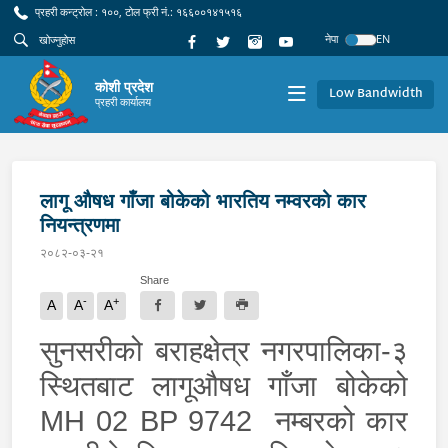
प्रहरी कन्ट्रोल : १००, टोल फ्री नं.: १६६००१४१५१६
नेपा
EN
कोशी प्रदेश
Low Bandwidth
प्रहरी कार्यालय
लागू औषध गाँजा बोकेको भारतिय नम्वरको कार
नियन्त्रणमा
२०८२-०३-२१
Share
-
+
A
A
A
सुनसरीको बराहक्षेत्र नगरपालिका-३
स्थितबाट लागूऔषध गाँजा बोकेको
MH
02
BP
9742
नम्बरको कार