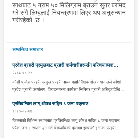
साथबाट ५ ग्राम ५० मिलिग्राम ब्राउन सुगर बरामद
गरे संगै लिम्बुलाई नियन्त्रणमा लिएर थप अनुसन्धान
गरीरहेको
छ ।
सम्बन्धित समाचार
प्रदेश प्रहरी प्रमुखबाट प्रहरी कर्मचारीहरूसँग परिचयात्मक
२०८३-०४-२२
भेटघाट तथा अन्तरक्रिया
कोशी प्रदेश प्रहरी प्रमुख प्रहरी नायव महानिरीक्षक शेखर खनालले कोशी
प्रदेश प्रहरी कार्यालय, विराटनगरमा कार्यरत सिनियर प्रहरी अधिकृतदेखि
आधारभूत तहसम्मका प्रहरी कर्मचारीहरूसँग परिचयात्मक भेटघाट तथा
प्रतिवन्धित लागू औषध सहित ८ जना पक्राउ
अन्तरक्रिया गर्नुभएको छ । साउन २२ गते कोशी प्रदेश प्रहरी कार्यालयको
सभाहलमा आयोजित कार्यक्रममा उहाँले अन्तरक्रियाका क्रममा प्रहरी
२०८३-०४-२२
कर्मचारीहरूले उठाएका समस्या, गुनासा, जिज्ञासा तथा सुझावहरूलाई
जिल्लाको विभिन्न स्थानबाट प्रतिबन्धित लागू औषध सहित ८ जना पक्राउ
गम्भीरतापूर्वक सुनुवाई गर्नुका साथै संगठनको नीति, कानुनी व्यवस्था र उपलब्ध
परेका छन । साउन २१ गते चेकजाँचको क्रममा झापाको इलाका प्रहरी
स्रोत–साधनको आधारमा यथोचित सम्बोधन गर्ने प्रतिबद्धता व्यक्त गर्नुभयो ।
कार्यालय सुरुङ्गाले कनकाई नगरपालिका-४ का मिलन गुरुङलाई ३८०