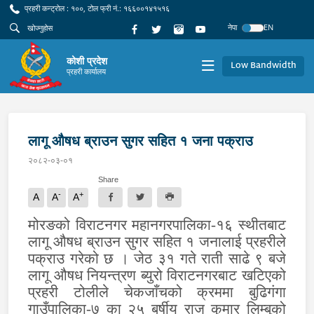
प्रहरी कन्ट्रोल : १००, टोल फ्री नं.: १६६००१४१५१६
नेपा
EN
कोशी प्रदेश
Low Bandwidth
प्रहरी कार्यालय
लागू औषध ब्राउन सुगर सहित १ जना पक्राउ
२०८२-०३-०१
Share
-
+
A
A
A
मोरङको विराटनगर महानगरपालिका-१६ स्थीतबाट
लागू औषध ब्राउन सुगर सहित १ जनालाई प्रहरीले
पक्राउ गरेको छ । जेठ ३१ गते राती साढे ९ बजे
लागू औषध नियन्त्रण ब्युरो विराटनगरबाट खटिएको
प्रहरी टोलीले चेकजाँचको क्रममा बुढिगंगा
गाउँपालिका-७ का २५ बर्षीय राज कुमार लिम्बुको