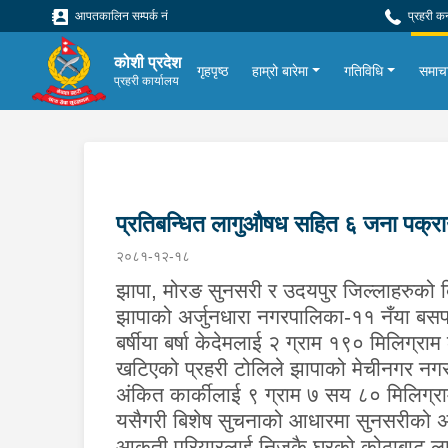
आपतकालिन सम्पर्क नं
प्रहरी क
कोशी प्रदेश
गृहपृष्ठ
हाम्रो बारेमा
गतिविधि
समाच
प्रहरी कार्यालय
प्रतिबन्धित लागुऔषध सहित ६ जना पक्र
२०८१-१२-१८
झापा, मोरङ सुनसरी र उदयपुर जिल्लाहरुको ब
झापाको अर्जुनधारा नगरपालिका-११ नँया बसपार
बर्षीया बर्षा केदेमलाई २ ग्राम १९० मिलिग्र
खटिएको प्रहरी टोलिले झापाको मेचीनगर नग
अंकित कार्कीलाई ९ ग्राम ७ सय ८० मिलिग्र
यसैगरी बिशेष सुचनाको आधारमा सुनसरीको अस
आकृती परियारलाई निजकै घरको कोठाबाट लाग