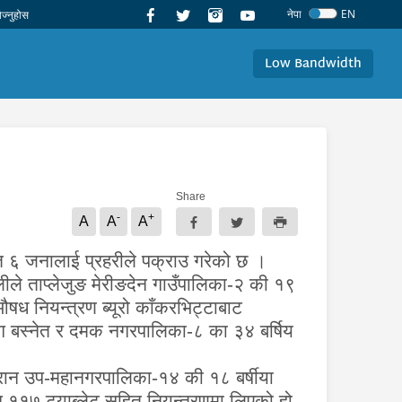
नेपा
EN
Low Bandwidth
Share
-
+
A
A
A
ित ६ जनालाई प्रहरीले पक्राउ गरेको छ ।
लीले ताप्लेजुङ मेरीङदेन गाउँपालिका-२ की १९
औषध नियन्त्रण ब्यूरो काँकरभिट्टाबाट
ग बस्नेत र दमक नगरपालिका-८ का ३४ बर्षिय
धरान उप-महानगरपालिका-१४ की १८ बर्षीया
ेन ११७ ट्याब्लेट सहित नियन्त्रणमा लिएको हो