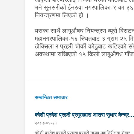
भने सुनसरीको ईनरुवा नगरपालिका-९ का ३६ ब
नियन्त्रणमा लिएको हो ।
यसका साथै लागुऔषध नियन्त्रण ब्यूरो विराट
महानगरपालिका-१६ स्थितबाट ३ ग्राम २५ मिल
ठोक्सिला र प्रहरी चौकी कोठुबाट खटिएको संय
अवस्थामा राखिएको १५ किलो लागुऔषध गाँजा
सम्बन्धित समाचार
कोशी प्रदेश प्रहरी प्रमुखद्वारा आसरा सुधार केन्द्र
२०८३-०४-२१
पानबारी, धरानको निरीक्षण
कोशी प्रदेश प्रहरी प्रमुख प्रहरी नायव महानिरीक्षक शेखर