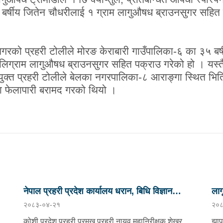
र्षीय जितेन चौधरीलाई १ ग्राम लागुऔषध ब्राउनसुगर सहित 
नगरको प्रहरी टोलीले मोरङ केराबारी गाउँपालिका-६ का ३५ ब
िग्राम लागुऔषध ब्राउनसुगर सहित पक्राउ गरेको हो । यस्तै
ुक्त प्रहरी टोलीले बेलका नगरपालिका-८ आराङ्गा स्थित भित्
 फेलापारी बरामद गरको थियो ।
नेपाल प्रहरी प्रदेश कार्यालय धरान, बिधि विज्ञान
ला
२०८३-०४-२१
२०८
प्रयोगशाला र केनाईन शाखाको निरीक्षण तथा अनुगमन
कोशी प्रदेश प्रहरी प्रमुख प्रहरी नायव महानिरीक्षक शेखर
झाप