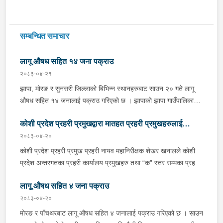
सम्बन्धित समाचार
लागू औषध सहित १४ जना पक्राउ
२०८३-०४-२१
झापा, मोरङ र सुनसरी जिल्लाको बिभिन्न स्थानहरुबाट साउन २० गते लागू
औषध सहित १४ जनालाई पक्राउ गरिएको छ । झापाको झापा गाउँपालिका–१
स्थितबाट इलाका प्रहरी कार्यालय कुमरखोद झापाले काभ्रेपलाञ्चोक घर भई
कोशी प्रदेश प्रहरी प्रमुखद्वारा मातहत प्रहरी प्रमुखहरुलाई
हाल शिवसताक्षी नगरपालिका–९ दुधे बस्ने ३० वर्षीय बिराज भुजेललाई १ ग्राम
६७ मिलिग्राम ब्राउन सुगर सहित, इलाका प्रहरी कार्यालय काँकरभिट्टा र
२०८३-०४-२०
निर्देशन
लागू औषध नियन्त्रण ब्यूरो काँकरभिट्टाको संयुक्त टोलीले इलामको सूर्योदय
कोशी प्रदेश प्रहरी प्रमुख प्रहरी नायव महानिरीक्षक शेखर खनालले कोशी
नगरपालिका–४ का २६ वर्षीय सलमान थापालाई २ ग्राम ४९० मिलिग्राम
प्रदेश अन्तरगतका प्रहरी कार्यालय प्रमुखहरु तथा “क” स्तर सम्मका प्रहरी
ब्राउन सुगर सहित पक्राउ गरेको छ । त्यसैगरी मोरङको विराटनगर
इकाई प्रमुखहरुलाई साउन २० गते Virtual माध्यमद्धारा भर्चुवल माध्यमद्वारा
महानगरपालिका–१५ स्थितबाट इलाका प्रहरी कार्यालय रानी र लागू औषध
लागू औषध सहित ४ जना पक्राउ
आवश्यक निर्देशन दिनु भएको छ । v निर्देशनको क्रममा उहाँले प्रहरीले आ-
नियन्त्रण ब्यूरो विराटनगरले लेटाङ नगरपालिका–२ का १८ वर्षीय सुमित
आफ्नो पदीय दायित्व अनुसार त्रृटीरहित तवरबाट कार्य सम्पादन गर्न र आईपर्ने
२०८३-०४-२०
ठकुरी र सोही स्थानका २५ वर्षीय बिकाश भुजेललाई १० ग्राम ९४० मिलिग्राम
चुनौतीहरूलाई व्यावसायीक तवरबाट सामना गर्दै एक निर्भिक, ईमानदार र
मोरङ र पाँचथरबाट लागू औषध सहित ४ जनालाई पक्राउ गरिएको छ । साउन
ब्राउन सुगर सहित, इलाका प्रहरी कार्यालय रंगेलीले धनपालथान गाउँपालिका
वफादार राष्ट्र सेवककोरूपमा खटिन, नागरिकको अपेक्षा बमोजिम छिटो, शिष्ट,