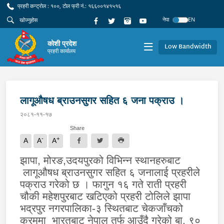
प्रहरी कन्ट्रोल : १००, टोल फ्री नं.: १६६००१४१५१६
नेपा
EN
कोशी प्रदेश
Low Bandwidth
प्रहरी कार्यालय
लागूऔषध ब्राउनसुगर सहित ६ जना पक्राउ ।
२०८१-११-१७
Share
-
+
A
A
A
झापा, मोरङ,उदयपुरको विभिन्न स्थानहरुबाट
लागूऔषध ब्राउनसुगर सहित ६ जनालाई प्रहरीले
पक्राउ गरेको छ । फागुन १६ गते राती प्रहरी
चौकी महेशपुरबाट खटिएको प्रहरी टोलिले झापा
भद्रपुर नगरपालिका-३ स्थितबाट चेकजाँचको
क्रममा
भारतबाट नेपाल तर्फ आउँदै गरेको बा. ९०