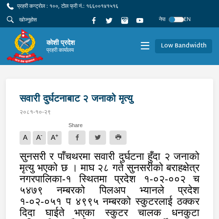
प्रहरी कन्ट्रोल : १००, टोल फ्री नं.: १६६००१४१५१६
नेपा
EN
कोशी प्रदेश
Low Bandwidth
प्रहरी कार्यालय
सवारी दुर्घटनाबाट २ जनाको मृत्यु
२०८१-१०-२९
Share
-
+
A
A
A
सुनसरी र पाँचथरमा सवारी दुर्घटना हुँदा २ जनाको
मृत्यु भएको छ । माघ २८ गते सुनसरीको बराहक्षेत्र
नगरपालिका-१ स्थितमा प्रदेश १-०२-००२ च
५४७९ नम्बरको पिलअप भ्यानले प्रदेश
१-०२-०५१ प ४९९५ नम्बरको स्कुटरलाई ठक्कर
दिदा घाईते भएका स्कुटर चालक धनकुटा