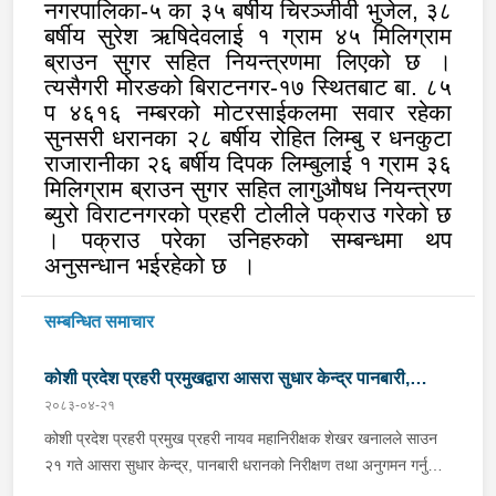
नगरपालिका-५ का ३५ बर्षीय चिरञ्जीवी भुजेल
,
३८
बर्षीय सुरेश ऋषिदेवलाई १ ग्राम ४५ मिलिग्राम
ब्राउन सुगर सहित नियन्त्रणमा लिएको छ ।
त्यसैगरी मोरङको बिराटनगर-१७ स्थितबाट बा. ८५
प ४६१६ नम्बरको मोटरसाईकलमा सवार रहेका
सुनसरी धरानका २८ बर्षीय रोहित लिम्बु र धनकुटा
राजारानीका २६ बर्षीय दिपक लिम्बुलाई १ ग्राम ३६
मिलिग्राम ब्राउन सुगर सहित लागुऔषध नियन्त्रण
ब्युरो विराटनगरको प्रहरी टोलीले पक्राउ गरेको छ
। पक्राउ परेका उनिहरुको सम्बन्धमा थप
अनुसन्धान भईरहेको छ
।
सम्बन्धित समाचार
कोशी प्रदेश प्रहरी प्रमुखद्वारा आसरा सुधार केन्द्र पानबारी,
२०८३-०४-२१
धरानको निरीक्षण
कोशी प्रदेश प्रहरी प्रमुख प्रहरी नायव महानिरीक्षक शेखर खनालले साउन
२१ गते आसरा सुधार केन्द्र, पानबारी धरानको निरीक्षण तथा अनुगमन गर्नुको
साथै कार्यरत प्रहरी कर्मचारीहरुलाई आवश्यक निर्देशन दिनु भएको छ ।