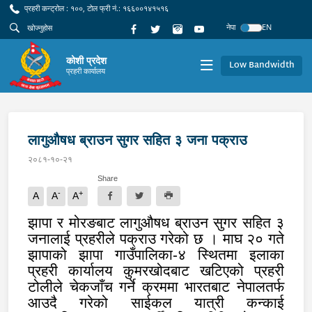
प्रहरी कन्ट्रोल : १००, टोल फ्री नं.: १६६००१४१५१६
नेपा
EN
कोशी प्रदेश
Low Bandwidth
प्रहरी कार्यालय
लागुऔषध ब्राउन सुगर सहित ३ जना पक्राउ
२०८१-१०-२१
Share
-
+
A
A
A
झापा र मोरङबाट लागुऔषध ब्राउन सुगर सहित ३
जनालाई प्रहरीले पक्राउ गरेको छ । माघ २० गते
झापाको झापा गाउँपालिका-४ स्थितमा इलाका
प्रहरी कार्यालय कुमरखोदबाट खटिएको प्रहरी
टोलीले चेकजाँच गर्ने क्रममा भारतबाट नेपालतर्फ
आउदै गरेको साईकल यात्री कन्काई