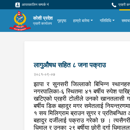
आपतकालिन सम्पर्क नं
प्रहरी क
कोशी प्रदेश
गृहपृष्ठ
हाम्रो बारेमा
गतिविधि
समाच
प्रहरी कार्यालय
लागुऔषध सहित ८ जना पक्राउ
२०८१-०९-०७
झापा र सुनसरी जिल्लाको बिभिन्न स्थान
नगरपालिका-६ स्थितमा ४१ बर्षीय रुपेश पाख्
खटिएको प्रहरी टोलीले उनको खानतलासी गर्द
बर्षीय डिक बहादुर मगर समेतलाई नियन्त्रणम
१ सय मिलिग्राम ब्राउन सुगर र प्रतिबन्धित
बहादुर दर्जीलाई पक्राउ गरेको छ । त्यसैगरी
धिमाल र उनका २९ बर्षीया छोरी दुर्गा धिमाल