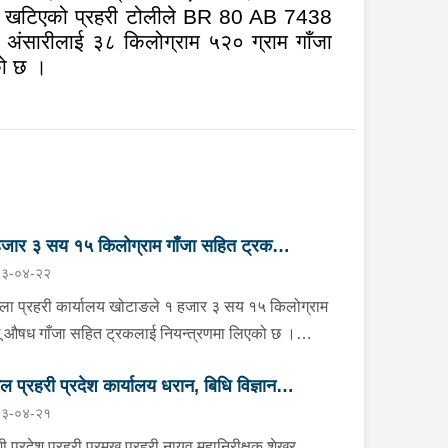
ा खटिएको प्रहरी टोलीले
BR 80 AB 7438
 अंसारीलाई ३८ किलोग्राम ५२० ग्राम गाँजा
को छ ।
जार ३ सय १५ किलोग्राम गाँजा सहित ट्रक
३-०४-२२
न्त्रण
्ला प्रहरी कार्यालय खोटाङले १ हजार ३ सय १५ किलोग्राम
ू औषध गाँजा सहित ट्रकलाई नियन्त्रणमा लिएको छ ।
न २२ गते दिउँसो दिक्तेल रुपाकोट मझुवागढी नगरपालिका-७
ाल प्रहरी प्रदेश कार्यालय धरान, बिधि विज्ञान
ित मध्यपहाडी लोकमार्गको जंगलमा प्र.१-०२-००२ ख ००८३
३-०४-२१
बरको ट्रक शंकास्पद अबस्थामा रोकेर राखेको छ भन्ने बिशेष
योगशाला र केनाईन शाखाको निरीक्षण तथा अनुगमन
नाको आधारमा जिल्ला प्रहरी कार्यालय खोटाङबाट खटिएको
ी प्रदेश प्रहरी प्रमुख प्रहरी नायव महानिरीक्षक शेखर