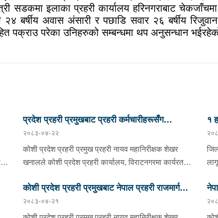
ित्री सडकमा इलाका प्रहरी कार्यालय हरिनगराबाट चेकजाँचम
४ बर्षीय अवास अंसारी र पछाडि सवार २६ बर्षीय रिजुवान
त पक्राउ परेका उनिहरुको सम्बन्धमा थप अनुसन्धान भईरहे
प्रदेश प्रहरी प्रमुखबाट प्रहरी कर्मचारीहरूसँग
१ ह
२०८३-०४-२२
२०८
परिचयात्मक भेटघाट तथा अन्तरक्रिया
निय
कोशी प्रदेश प्रहरी प्रमुख प्रहरी नायव महानिरीक्षक शेखर
जिल
खनालले कोशी प्रदेश प्रहरी कार्यालय, विराटनगरमा कार्यरत
लाग
कोट
सिनियर प्रहरी अधिकृतदेखि आधारभूत तहसम्मका प्रहरी
साउ
कोशी प्रदेश प्रहरी प्रमुखबाट नेपाल प्रहरी राजमार्ग
नेप
को
कर्मचारीहरूसँग परिचयात्मक भेटघाट तथा अन्तरक्रिया गर्नुभएको
स्थ
२०८३-०४-२१
२०८
छ । साउन २२ गते कोशी प्रदेश प्रहरी कार्यालयको सभाहलमा
सुरक्षा तथा ट्राफिक व्यवस्थापन कार्यालय इटहरीको
नम्
प्र
डिको
आयोजित कार्यक्रममा उहाँले अन्तरक्रियाका क्रममा प्रहरी
सूच
निरीक्षण
कोशी प्रदेश प्रहरी प्रमुख प्रहरी नायव महानिरीक्षक शेखर
कोश