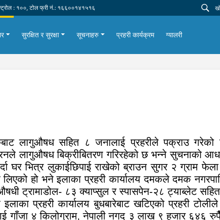
न्ट्रोल : १००, टोल फ्री नं.: १६६००१४१५१६
ार
सुरक्षित र सुरक्षा
सूचनाहरु
प्रहरी कार्यक्रम
ग्यालरी
हरुबाट लागुऔषध सहित ८ जनालाई प्रहरीले पक्राउ गरेको
रिनले लागुऔषध बिक्रीबितरण गरिरहेको छ भन्ने सुचनाको आध
ा घर भित्र लुकाईछिपाई राखेको ब्राउन सुगर २ ग्राम फेला 
ा लिएको हो भने इलाका प्रहरी कार्यालय दमकले दमक नगरपाल
 औषधी ट्रामाडोल- ८३ क्याप्सुल र स्पासपेन-२८ ट्याब्लेट सह
 इलाका प्रहरी कार्यालय बुधबारेबाट खटिएको प्रहरी टोलीले ब
लाई गाँजा ४ किलोग्राम, नेपाली नगद ३ लाख ९ हजार ६४६ रुपै