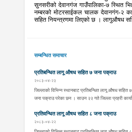
सुनसरीको देवानगंज गाउँपालिका-७ स्थित भ
नम्बरको मोटरसाईकल चालक देवानगंग-२ का २
सहित नियन्त्रणमा लिएको छ । लागुऔषध सहि
सम्बन्धित समाचार
प्रतिबन्धित लागू औषध सहित ७ जना पक्राउ
२०८३-०४-२३
जिल्लाको विभिन्न स्थानबाट प्रतिबन्धित लागू औषध सहित ७
जना पक्राउ परेका छन । साउन २२ गते जिल्ला प्रहरी कार्यालय
खोटाङबाट खटिएको प्रहरी टोलीले खोटाङको दिक्तेल रुपा
प्रतिवन्धित लागू औषध सहित ८ जना पक्राउ
मझुवागढी नगरपालिका-७ वालिङ स्थित मध्यपहाडी लोकमार्ग
२०८३-०४-२२
जंगलमा शंकास्पद अवस्थामा रोकिराखेको प्र.१-०२-००२ ख
००८३ नम्बरको ट्रक चेकजाँच गर्दा चालक बस्ने भाग र पछा
जिल्लाको विभिन्न स्थानबाट प्रतिबन्धित लागू औषध सहित ८