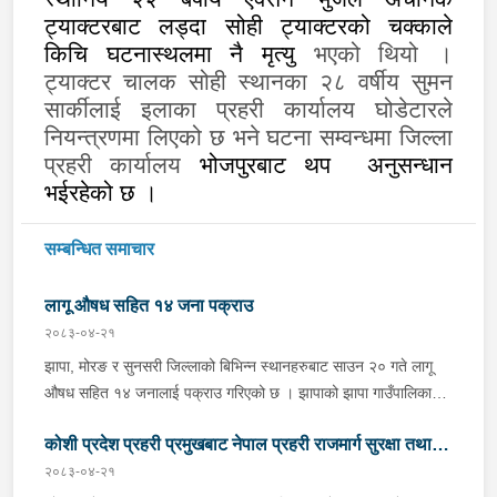
ट्याक्टरबाट लड्दा सोही ट्याक्टरको चक्काले
किचि घटनास्थलमा नै मृत्यु
भएको थियो ।
ट्याक्टर चालक सोही स्थानका २८ वर्षीय सुमन
सार्कीलाई इलाका प्रहरी कार्यालय घोडेटारले
नियन्त्रणमा लिएको छ भने घटना सम्वन्धमा जिल्ला
प्रहरी कार्यालय
भोजपुरबाट थप
अनुसन्धान
भईरहेको छ ।
सम्बन्धित समाचार
लागू औषध सहित १४ जना पक्राउ
२०८३-०४-२१
झापा, मोरङ र सुनसरी जिल्लाको बिभिन्न स्थानहरुबाट साउन २० गते लागू
औषध सहित १४ जनालाई पक्राउ गरिएको छ । झापाको झापा गाउँपालिका–१
स्थितबाट इलाका प्रहरी कार्यालय कुमरखोद झापाले काभ्रेपलाञ्चोक घर भई
कोशी प्रदेश प्रहरी प्रमुखबाट नेपाल प्रहरी राजमार्ग सुरक्षा तथा
हाल शिवसताक्षी नगरपालिका–९ दुधे बस्ने ३० वर्षीय बिराज भुजेललाई १ ग्राम
६७ मिलिग्राम ब्राउन सुगर सहित, इलाका प्रहरी कार्यालय काँकरभिट्टा र
२०८३-०४-२१
ट्राफिक व्यवस्थापन कार्यालय इटहरीको निरीक्षण