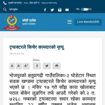
प्रहरी कन्ट्रोल : १००, टोल फ्री नं.: १६६००१४१५१६
नेपा
EN
कोशी प्रदेश
Low Bandwidth
प्रहरी कार्यालय
ट्याक्टरले किचेर कामदारको मृत्यु
२०८१-०८-१८
Share
-
+
A
A
A
भोजपुरको हतुवागढी गाउँपालिका-२ घोडेटार स्थित
सडक खण्डमा ट्याक्टरले किचेर कामदारको मृत्यु
भएको छ । मंसिर १७ गते साँझ कावा खोलाबाट
पराल बोकेर लुङगिन तर्फ आउदै गरेको को.२ त.
७२६८ नम्बरको ट्याक्टरमा सवार रहेका कामदार
स्थानिय २२ बर्षीय एक्सन भुजेल अचानक