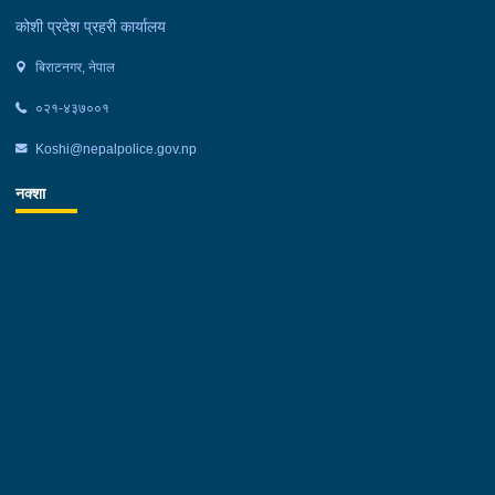
प्रहरी वरिष्ठ उपरीक्षक योगेन्द्र सिंह थापा सहित सिनियर तथा जुनियर प्रहरी
कोशी प्रदेश प्रहरी कार्यालय
अधिकृतहरु लगायत प्रहरी कर्मचारीहरुको उपस्थिति रहेको थियो ।
बिराटनगर, नेपाल
०२१-४३७००१
Koshi@nepalpolice.gov.np
नक्शा