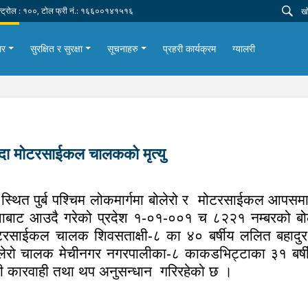
न्ट्रोल : १००, टोल फ्री नं.: १६६००१४१५१६
ार
सुरक्षित र सुरक्षा
सूचनाहरु
प्रहरी कार्यक्रम
ग्यालरी
दा मोटरसाईकल चालकको मृत्यु
त पुर्ब पश्चिम लोकमार्गमा बोलेरो र
मोटरसाईकल आपसमा ठ
शाबाट आउदै गरेको प्रदेश १-०१-००१ च ८२२१ नम्बरको बो
साईकल चालक शिवसताक्षी-८ का ४० बर्षीय ललित बहादुर
 बोलेरो चालक मेचीनगर नगरपालीका-८ काकडभिट्टाका ३१ बर्
ी कारवाही तथा थप अनुसन्धान
गरिरहेको छ ।