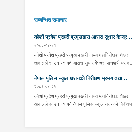
सम्बन्धित समाचार
कोशी प्रदेश प्रहरी प्रमुखद्वारा आसरा सुधार केन्द्र
२०८३-०४-२१
पानबारी, धरानको निरीक्षण
कोशी प्रदेश प्रहरी प्रमुख प्रहरी नायव महानिरीक्षक शेखर
खनालले साउन २१ गते आसरा सुधार केन्द्र, पानबारी धरान
निरीक्षण तथा अनुगमन गर्नुको साथै कार्यरत प्रहरी
नेपाल पुलिस स्कुल धरानको निरीक्षण भ्रमण तथा
कर्मचारीहरुलाई आवश्यक निर्देशन दिनु भएको छ । निर्देशनक
२०८३-०४-२१
क्रममा वँहाले मानवीय, मर्यादित, सम्मानजनक र सहानुभूतिपूर्
अवलोकन
व्यवहारले उपचार पद्दतिलाई सहज बनाई समाजमा पुनःस्थापन
कोशी प्रदेश प्रहरी प्रमुख प्रहरी नायव महानिरीक्षक शेखर
बातावरण श्रृजना गर्न महत्वपूर्ण भुमिका निर्वाह गर्ने हुँदा सुधार
खनालले साउन २१ गते नेपाल पुलिस स्कुल धरानको निरीक्ष
केन्द्रमा रहेका सुधारार्थीहरुको शारीरिक तथा मानसिक
भ्रमण तथा अवलोकनको क्रममा कार्यालयका भवन, क्यान्टि
तन्दुरुस्ती राख्न बिभिन्न खेलकुदका क्रृयाकलापहरुमा सहभाग
पुस्ताकलय, लगायत प्रशिक्षण कक्षा कोठाहरुको निरीक्षण गर्न
गराउनका साथै व्यावसायिक तथा सीपमूलक तालिमहरूको
साथै कार्यरत प्रहरी कर्मचारीहरुलाई आवश्यक निर्देशन समेत