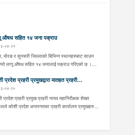
गू औषध सहित १४ जना पक्राउ
३-०४-२१
ा, मोरङ र सुनसरी जिल्लाको बिभिन्न स्थानहरुबाट साउन
गते लागू औषध सहित १४ जनालाई पक्राउ गरिएको छ ।
ाको झापा गाउँपालिका–१ स्थितबाट इलाका प्रहरी कार्यालय
ी प्रदेश प्रहरी प्रमुखद्वारा मातहत प्रहरी
रखोद झापाले काभ्रेपलाञ्चोक घर भई हाल शिवसताक्षी
३-०४-२०
पालिका–९ दुधे बस्ने ३० वर्षीय बिराज भुजेललाई १ ग्राम ६७
मुखहरुलाई निर्देशन
िग्राम ब्राउन सुगर सहित, इलाका प्रहरी कार्यालय
ी प्रदेश प्रहरी प्रमुख प्रहरी नायव महानिरीक्षक शेखर
करभिट्टा र लागू औषध नियन्त्रण ब्यूरो काँकरभिट्टाको
लले कोशी प्रदेश अन्तरगतका प्रहरी कार्यालय प्रमुखहरु
ुक्त टोलीले इलामको सूर्योदय नगरपालिका–४ का २६ वर्षीय
 “क” स्तर सम्मका प्रहरी इकाई प्रमुखहरुलाई साउन २० गते
ान थापालाई २ ग्राम ४९० मिलिग्राम ब्राउन सुगर सहित
ual माध्यमद्धारा भर्चुवल माध्यमद्वारा आवश्यक निर्देशन दिनु
रेको छ । त्यसैगरी मोरङको विराटनगर
को क्रममा उहाँले प्रहरीले आ-आफ्नो पदीय