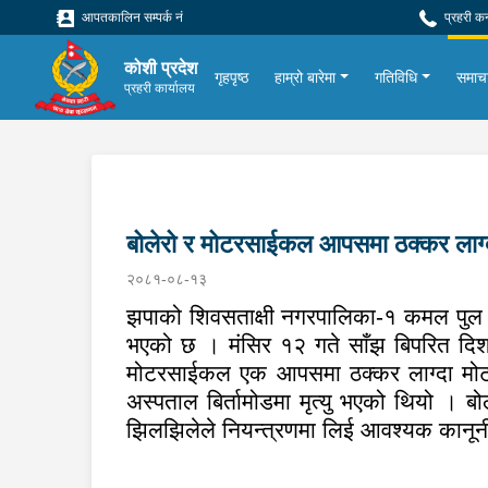
आपतकालिन सम्पर्क नं
प्रहरी क
कोशी प्रदेश
गृहपृष्ठ
हाम्रो बारेमा
गतिविधि
समाच
प्रहरी कार्यालय
बोलेरो र मोटरसाईकल आपसमा ठक्कर लाग्
२०८१-०८-१३
झपाको शिवसताक्षी नगरपालिका-१ कमल पुल स्थि
भएको छ । मंसिर १२ गते साँझ बिपरित दि
मोटरसाईकल एक आपसमा ठक्कर लाग्दा मोटर
अस्पताल बिर्तामोडमा मृत्यु भएको थियो ।
झिलझिलेले नियन्त्रणमा लिई आवश्यक कानून