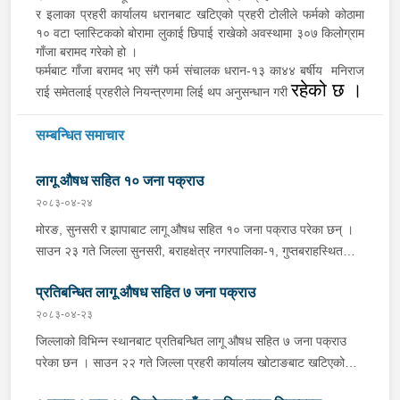
र इलाका प्रहरी कार्यालय धरानबाट खटिएको प्रहरी टोलीले फर्मको कोठामा
१० वटा प्लास्टिकको बोरामा लुकाई छिपाई राखेको अवस्थामा ३०७ किलोग्राम
गाँजा बरामद गरेको हो ।
फर्मबाट गाँजा बरामद भए संगै फर्म संचालक धरान-१३ का४४ बर्षीय
मनिराज
रहेको छ ।
राई समेतलाई प्रहरीले नियन्त्रणमा लिई थप अनुसन्धान गरी
सम्बन्धित समाचार
लागू औषध सहित १० जना पक्राउ
२०८३-०४-२४
मोरङ, सुनसरी र झापाबाट लागू औषध सहित १० जना पक्राउ परेका छन् ।
साउन २३ गते जिल्ला सुनसरी, बराहक्षेत्र नगरपालिका-१, गुप्तबराहस्थित
इलाका प्रहरी कार्यालय महेन्द्रनगरबाट खटिएको प्रहरी टोलीले बराहक्षेत्रबाट
प्रतिबन्धित लागू औषध सहित ७ जना पक्राउ
चतरातर्फ आउँदै गरेको प्र.१-०२-००२ च ४८५१ नम्बरको कार र को ११ प
५६०१ नम्बरको मोटरसाइकललाई चेकजाँच गर्दा उक्त कारभित्र २२ वटा
२०८३-०४-२३
प्लाष्टिकका पोकामा लुकाई राखेको ४१८ किलो गाँजा फेला पारी कार चालक
जिल्लाको विभिन्न स्थानबाट प्रतिबन्धित लागू औषध सहित ७ जना पक्राउ
जिल्ला सुनसरी, धरान उपमहानगरपालिका-१३ का ३४ वर्षीय थमन राई, सोही
परेका छन । साउन २२ गते जिल्ला प्रहरी कार्यालय खोटाङबाट खटिएको
कारमा सवार जिल्ला ओखलढुङ्गा, मानेभञ्ज्याङ गाउँपालिका-५ का २२ वर्षीया
प्रहरी टोलीले खोटाङको दिक्तेल रुपाकोट मझुवागढी नगरपालिका-७ वालिङ