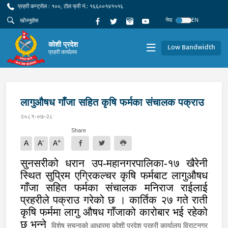
प्रहरी कन्ट्रोल : १००, टोल फ्री नं.: १६६००१४१५१६
नेपा
EN
कोशी प्रदेश
Low Bandwidth
प्रहरी कार्यालय
लागुऔषध गाँजा सहित कृषि फर्मका संचालक पक्राउ
२०८१-०७-२८
Share
-
+
A
A
A
सुनसरीको
धरान उप-महानगरपालिका-१७ खैरेनी
स्थित सुप्रिम एग्रिकल्चर कृषि फर्मबाट लागुऔषध
गाँजा सहित फर्मका संचालक मनिराज राईलाई
प्रहरीले पक्राउ गरेको छ । कार्तिक २७ गते राती
कृषि फर्ममा लागु औषध गाँजाको कारोबार भई रहेको
छ भन्ने
विशेष सूचनाको आधारमा कोशी प्रदेश प्रहरी कार्यालय विराटनगर