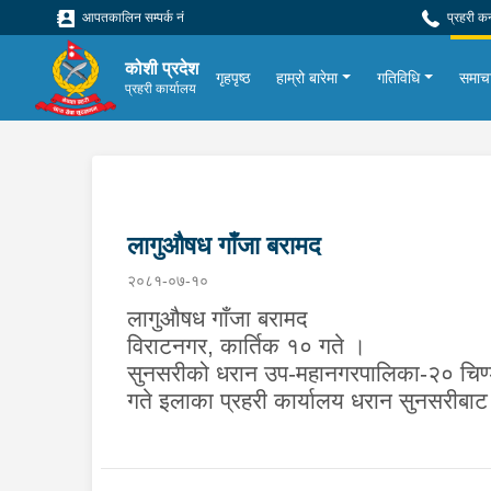
आपतकालिन सम्पर्क नं
प्रहरी क
कोशी प्रदेश
गृहपृष्ठ
हाम्रो बारेमा
गतिविधि
समाच
प्रहरी कार्यालय
लागुऔषध गाँजा बरामद
२०८१-०७-१०
लागुऔषध गाँजा बरामद
विराटनगर
,
कार्तिक १० गते ।
सुनसरीको धरान उप-महानगरपालिका-२० चिण्डेड
गते इलाका प्रहरी कार्यालय धरान सुनसरीबाट 