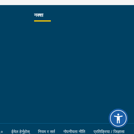
क्षा गर्न प्रहरीको विशेष प्राविधिक टोली परिचालन गरी
सन्धान कार्यलाई सफल बनाउन र जिल्ला प्रहरी
नक्शा
्यालयहरूबाट हुने अपराध अनुसन्धान कार्यको सुपरीवेक्षण र
विधिक सहयोग प्रदान गर्ने कार्यमा प्रभावकारी भुमिका निर्वाह
न निर्देशन दिनु भएको छ । साथै बिधि विज्ञान प्रयोगशालामा
माण सङ्कलन पश्चात गरीने परीक्षण कार्यमा वैज्ञानिक
ष्मता, निष्पक्ष र त्रुटिरहित ढङ्गले कार्य गर्न समेत निर्देशन दिनु
को छ ।
६०
ईमेल हेर्नुहोस्
नियम र सर्त
गोपनीयता नीति
प्रतिक्रिया / जिज्ञासा