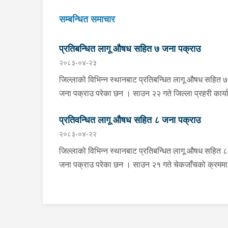
सम्बन्धित समाचार
प्रतिबन्धित लागू औषध सहित ७ जना पक्राउ
२०८३-०४-२३
जिल्लाको विभिन्न स्थानबाट प्रतिबन्धित लागू औषध सहित ७
जना पक्राउ परेका छन । साउन २२ गते जिल्ला प्रहरी कार्यालय
खोटाङबाट खटिएको प्रहरी टोलीले खोटाङको दिक्तेल रुपा
प्रतिवन्धित लागू औषध सहित ८ जना पक्राउ
मझुवागढी नगरपालिका-७ वालिङ स्थित मध्यपहाडी लोकमार्ग
२०८३-०४-२२
जंगलमा शंकास्पद अवस्थामा रोकिराखेको प्र.१-०२-००२ ख
००८३ नम्बरको ट्रक चेकजाँच गर्दा चालक बस्ने भाग र पछा
जिल्लाको विभिन्न स्थानबाट प्रतिबन्धित लागू औषध सहित ८
डालाको बिचमा फल्स बटम बनाई लुकाई छिपाई राखेको अवस्
जना पक्राउ परेका छन । साउन २१ गते चेकजाँचको क्रममा
१३ सय १५ किलो गाँजा फेला पारी ट्रक नियन्त्रणमा लिएक
झापाको इलाका प्रहरी कार्यालय सुरुङ्गाले कनकाई
। त्यसैगरी इलाका प्रहरी कार्यालय रानी र लागू औषध नियन्त्रण
नगरपालिका-४ का मिलन गुरुङलाई ३८० मिलिग्राम ब्राउन 
ब्युरो विराटनगरको संयुक्त टोलीले मोरङको विराटनगर
सहित र इलाका प्रहरी कार्यालय अनारमनीले बिर्तामोड
महानगरपालिका-१५ सुनसरी आयल्स ट्रेडर्स अगाडिबाट भार
नगरपालिका-५ का इकवाल अन्सारी, बाह्रदशी गाउँपालिका-