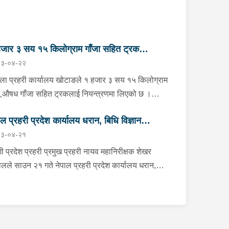
जार ३ सय १५ किलोग्राम गाँजा सहित ट्रक
३-०४-२२
न्त्रण
्ला प्रहरी कार्यालय खोटाङले १ हजार ३ सय १५ किलोग्राम
ू औषध गाँजा सहित ट्रकलाई नियन्त्रणमा लिएको छ ।
न २२ गते दिउँसो दिक्तेल रुपाकोट मझुवागढी नगरपालिका-७
ाल प्रहरी प्रदेश कार्यालय धरान, बिधि विज्ञान
ित मध्यपहाडी लोकमार्गको जंगलमा प्र.१-०२-००२ ख ००८३
३-०४-२१
बरको ट्रक शंकास्पद अबस्थामा रोकेर राखेको छ भन्ने बिशेष
योगशाला र केनाईन शाखाको निरीक्षण तथा अनुगमन
नाको आधारमा जिल्ला प्रहरी कार्यालय खोटाङबाट खटिएको
ी प्रदेश प्रहरी प्रमुख प्रहरी नायव महानिरीक्षक शेखर
हरी टोलीले उक्त ट्रकलाई चेकजाँच गर्ने क्रममा चालक बस्ने
लले साउन २१ गते नेपाल प्रहरी प्रदेश कार्यालय धरान,
ाविनमा फल्स बटम लगाई लुकाई छिपाई राखेको अवस्थामा १
ि विज्ञान प्रयोगशाला र केनाईन शाखाको निरीक्षण तथा
र ३ सय १५ किलोग्राम गाँजा बरामद गरेको हो । गाँजा
गमन गर्नुका साथै कार्यरत प्रहरी कर्मचारीहरुलाई आवश्यक
मद भएसँगै उक्त ट्रकलाई नियन्त्रणमा लिई ओसार पसारमा
्देशन दिनुभएको छ । निर्देशनको क्रममा उहाँले समाजमा घट्ने
ग्न ब्यक्तिहरुको खोजी कार्य भईरहेको छ ।
िन्न आपराधिक घटनाहरुमा अनुसन्धान कार्यको सुपरीवेक्षण,