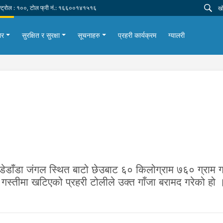
न्ट्रोल : १००, टोल फ्री नं.: १६६००१४१५१६
ार
सुरक्षित र सुरक्षा
सूचनाहरु
प्रहरी कार्यक्रम
ग्यालरी
ाँडा जंगल स्थित बाटो छेउबाट ६० किलोग्राम ७६० ग्राम गाँ
गस्तीमा खटिएको प्रहरी टोलीले उक्त गाँजा बरामद गरेको हो 