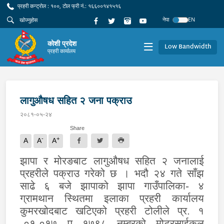
प्रहरी कन्ट्रोल : १००, टोल फ्री नं.: १६६००१४१५१६
नेपा
EN
कोशी प्रदेश
Low Bandwidth
प्रहरी कार्यालय
लागुऔषध सहित २ जना पक्राउ
२०८१-०५-२४
Share
-
+
A
A
A
झापा र मोरङबाट लागुऔषध सहित २ जनालाई
प्रहरीले पक्राउ गरेको छ । भदौ २४ गते साँझ
साढे ६ बजे झापाको झापा गाउँपालिका- ४
ग्रामथान स्थितमा इलाका प्रहरी कार्यालय
कुमरखोदबाट खटिएको प्रहरी टोलीले प्र. १
-०१-०१७ प १७९८ नम्बरको मोटरसाईकल