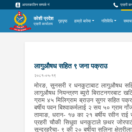
आपतकालिन सम्पर्क नं
प्रहरी क
कोशी प्रदेश
गृहपृष्ठ
हाम्रो बारेमा
गतिविधि
समाच
प्रहरी कार्यालय
लागुऔषध सहित ९ जना पक्राउ
२०८१-०५-१९
मोरङ, सुनसरी र धनकुटाबाट लागुऔषध सहि
लागुऔषध नियन्त्रण ब्युरो बिराटनगरबाट खट
ग्राम ४५ मिलिग्राम ब्राउन सुगर सहित पक्
बर्षीय पवन बिश्वाकर्मलाई २ सय ५० ग्राम गाँ
तामाङ, धरान- १७ का २१ बर्षीय रवीन राई 
प्रहरी चौकी सिधुवा धनकुटाले छथर जोरपाटी 
सुन्दरहरैचा- ९ की २० बर्षीया सलिना क्षेत