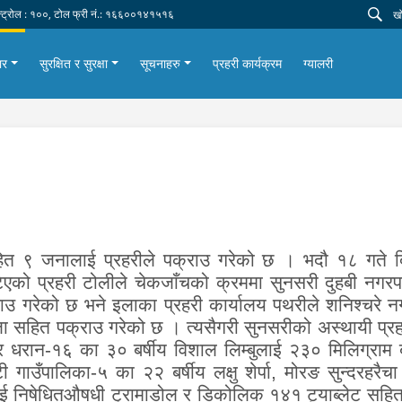
न्ट्रोल : १००, टोल फ्री नं.: १६६००१४१५१६
ार
सुरक्षित र सुरक्षा
सूचनाहरु
प्रहरी कार्यक्रम
ग्यालरी
त ९ जनालाई प्रहरीले पक्राउ गरेको छ । भदौ १८ गते 
िएको प्रहरी टोलीले चेकजाँचको क्रममा
सुनसरी दुहबी नगरप
राउ गरेको छ भने इलाका प्रहरी कार्यालय पथरीले शनिश्चरे 
जा सहित पक्राउ गरेको छ । त्यसैगरी सुनसरीको अस्थायी प्रहर
र धरान-१६ का ३० बर्षीय विशाल लिम्बुलाई २३० मिलिग्राम 
गाउँपालिका-५ का २२ बर्षीय लक्षु शेर्पा, मोरङ सुन्दरहरैचा
्रीलाई निषेधितऔषधी ट्रामाडोल र डिकोलिक १४१ ट्याब्लेट 