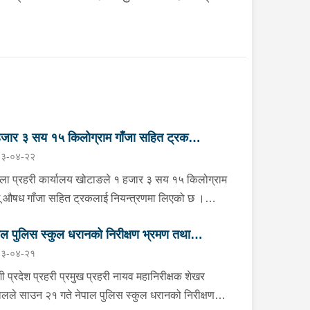
जार ३ सय १५ किलोग्राम गाँजा सहित ट्रक
३-०४-२२
न्त्रण
्ला प्रहरी कार्यालय खोटाङले १ हजार ३ सय १५ किलोग्राम
ू औषध गाँजा सहित ट्रकलाई नियन्त्रणमा लिएको छ ।
न २२ गते दिउँसो दिक्तेल रुपाकोट मझुवागढी नगरपालिका-७
ाल पुलिस स्कुल धरानको निरीक्षण भ्रमण तथा
ित मध्यपहाडी लोकमार्गको जंगलमा प्र.१-०२-००२ ख ००८३
३-०४-२१
बरको ट्रक शंकास्पद अबस्थामा रोकेर राखेको छ भन्ने बिशेष
लोकन
नाको आधारमा जिल्ला प्रहरी कार्यालय खोटाङबाट खटिएको
ी प्रदेश प्रहरी प्रमुख प्रहरी नायव महानिरीक्षक शेखर
हरी टोलीले उक्त ट्रकलाई चेकजाँच गर्ने क्रममा चालक बस्ने
लले साउन २१ गते नेपाल पुलिस स्कुल धरानको निरीक्षण