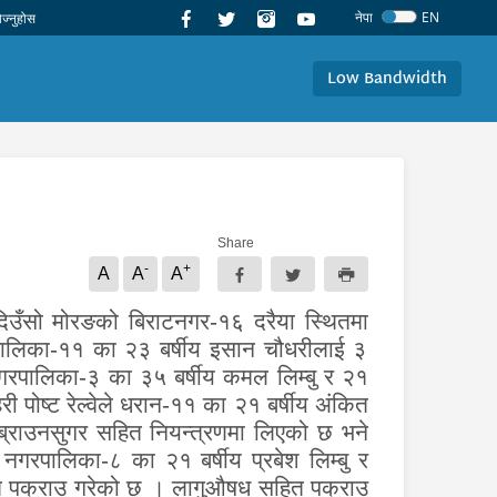
नेपा
EN
Low Bandwidth
Share
-
+
A
A
A
दिउँसो
मोरङको बिराटनगर-१६ दरैया स्थितमा
ालिका-११ का २३ बर्षीय इसान चौधरीलाई ३
नगरपालिका-३ का ३५ बर्षीय कमल लिम्बु र २१
ी पोष्ट रेल्वेले धरान-११ का २१ बर्षीय अंकित
ब्राउनसुगर सहित नियन्त्रणमा लिएको छ भने
 नगरपालिका-८ का २१ बर्षीय प्रबेश लिम्बु र
सहित पक्राउ गरेको छ । लागुऔषध सहित पक्राउ