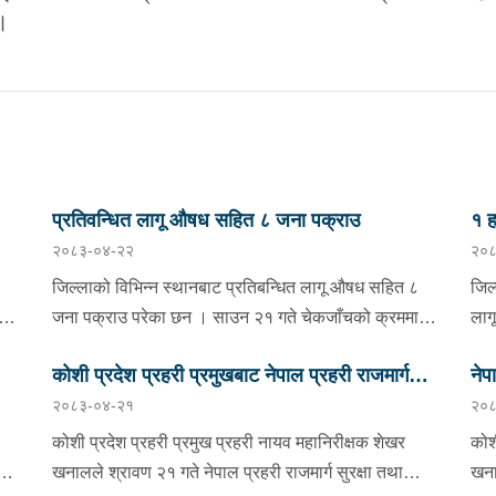
।
प्रतिवन्धित लागू औषध सहित ८ जना पक्राउ
१ ह
२०८३-०४-२२
२०८
निय
जिल्लाको विभिन्न स्थानबाट प्रतिबन्धित लागू औषध सहित ८
जिल
जना पक्राउ परेका छन । साउन २१ गते चेकजाँचको क्रममा
लाग
झापाको इलाका प्रहरी कार्यालय सुरुङ्गाले कनकाई
साउ
कोशी प्रदेश प्रहरी प्रमुखबाट नेपाल प्रहरी राजमार्ग
नेप
भएको
नगरपालिका-४ का मिलन गुरुङलाई ३८० मिलिग्राम ब्राउन सुगर
स्थ
२०८३-०४-२१
२०८
मा
सहित र इलाका प्रहरी कार्यालय अनारमनीले बिर्तामोड
सुरक्षा तथा ट्राफिक व्यवस्थापन कार्यालय इटहरीको
नम्
अव
नगरपालिका-५ का इकवाल अन्सारी, बाह्रदशी गाउँपालिका-४ का
सूच
निरीक्षण
कोशी प्रदेश प्रहरी प्रमुख प्रहरी नायव महानिरीक्षक शेखर
कोश
मनोज राजवंशी र बाह्रदशी गाउँपालिका-३ की धनकुमारी
प्र
खनालले श्रावण २१ गते नेपाल प्रहरी राजमार्ग सुरक्षा तथा
खना