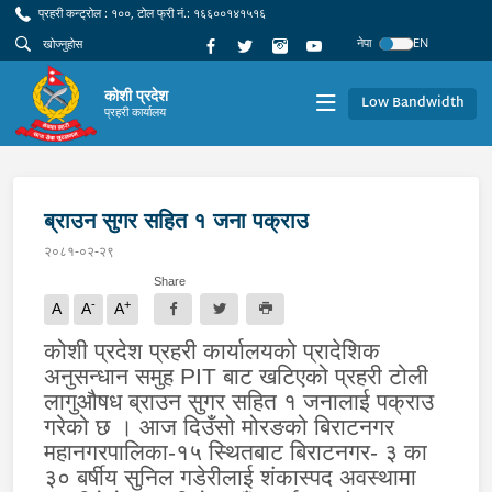
प्रहरी कन्ट्रोल : १००, टोल फ्री नं.: १६६००१४१५१६
नेपा
EN
कोशी प्रदेश
Low Bandwidth
प्रहरी कार्यालय
ब्राउन सुगर सहित १ जना पक्राउ
२०८१-०२-२९
Share
-
+
A
A
A
कोशी प्रदेश प्रहरी कार्यालयको प्रादेशिक
अनुसन्धान समुह
PIT
बाट खटिएको प्रहरी टोली
लागुऔषध ब्राउन सुगर सहित १ जनालाई पक्राउ
गरेको छ । आज दिउँसो मोरङको बिराटनगर
महानगरपालिका-१५ स्थितबाट बिराटनगर- ३ का
३० बर्षीय सुनिल गडेरीलाई शंकास्पद अवस्थामा