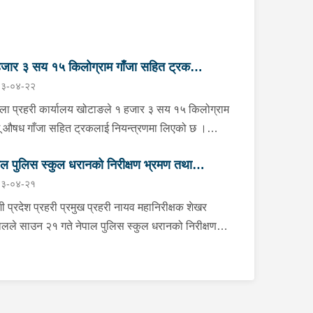
जार ३ सय १५ किलोग्राम गाँजा सहित ट्रक
३-०४-२२
न्त्रण
्ला प्रहरी कार्यालय खोटाङले १ हजार ३ सय १५ किलोग्राम
ू औषध गाँजा सहित ट्रकलाई नियन्त्रणमा लिएको छ ।
न २२ गते दिउँसो दिक्तेल रुपाकोट मझुवागढी नगरपालिका-७
ाल पुलिस स्कुल धरानको निरीक्षण भ्रमण तथा
ित मध्यपहाडी लोकमार्गको जंगलमा प्र.१-०२-००२ ख ००८३
३-०४-२१
बरको ट्रक शंकास्पद अबस्थामा रोकेर राखेको छ भन्ने बिशेष
लोकन
नाको आधारमा जिल्ला प्रहरी कार्यालय खोटाङबाट खटिएको
ी प्रदेश प्रहरी प्रमुख प्रहरी नायव महानिरीक्षक शेखर
हरी टोलीले उक्त ट्रकलाई चेकजाँच गर्ने क्रममा चालक बस्ने
लले साउन २१ गते नेपाल पुलिस स्कुल धरानको निरीक्षण
ाविनमा फल्स बटम लगाई लुकाई छिपाई राखेको अवस्थामा १
मण तथा अवलोकनको क्रममा कार्यालयका भवन, क्यान्टिन,
र ३ सय १५ किलोग्राम गाँजा बरामद गरेको हो । गाँजा
्ताकलय, लगायत प्रशिक्षण कक्षा कोठाहरुको निरीक्षण गर्नुका
मद भएसँगै उक्त ट्रकलाई नियन्त्रणमा लिई ओसार पसारमा
ै कार्यरत प्रहरी कर्मचारीहरुलाई आवश्यक निर्देशन समेत
ग्न ब्यक्तिहरुको खोजी कार्य भईरहेको छ ।
ुभएको छ । निर्देशनको क्रममा उहाँले प्रहरी सङ्गठनको मूल