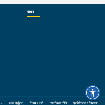
म अनुसार विद्यार्थीहरूमा उच्च अनुशासन, देशभक्ति, नैतिक
य-मान्यता र सामाजिक उत्तरदायित्वको भावना अभिवृद्धि गर्दै
नक्शा
्यार्थीहरुको रेखदेख र सुरक्षालाई पहिलो प्राथामिकता दिन,
यार्थीहरुलाई सुरक्षित, स्वच्छ र प्रविधियुक्त वातावरण,
रिक्त क्रियाकलाप, छात्राबास र मेसको प्रभावकारी
वस्थापन मिलाउन तथा अभिभावकसँग निरन्तर समन्वय र
र्य गर्दै गुणस्तरिय शिक्षा प्रदान गर्ने वातावरण मिलाउन
यरत कर्मचारीहरुलाई निर्देशन दिनु भएको छ । यसका साथै
्यालयका प्रिन्सिपल र अन्य शिक्षक शिक्षिकाहरुसंग छलफल
 अन्तरक्रियाको क्रममा शिक्षा प्रणालीलाई थप समय सापेक्ष,
स्कृत र प्रयोगात्मक बनाउँदै अभिभावकको चाहना र राष्ट्रको
्यकता अनुसार दक्ष जनशक्ति उत्पादनमा नेपाल पुलिस स्कुल
अनुकरणीय र सफल विद्यालयको रूपमा स्थापित गर्दै
ार्दपुर्ण वातावरणमा अध्यापन गराउन सबैले सामूहिक रूपमा
र्नुपर्ने बताउनुभयो । विद्यार्थीसँगको अन्तरक्रियामा
ँले आजको अनुशासित विद्यार्थी नै भोलिको सफल नागरिक,
३४
ईमेल हेर्नुहोस्
नियम र सर्त
गोपनीयता नीति
प्रतिक्रिया / जिज्ञासा
म व्यक्ति र राष्ट्रको गौरव हो भन्दै अध्ययनलाई गुणस्तरीय