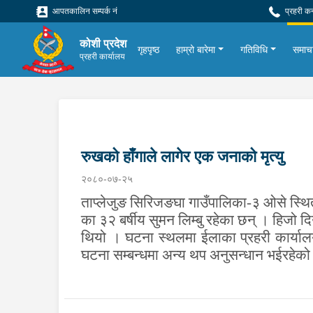
आपतकालिन सम्पर्क नं
प्रहरी क
कोशी प्रदेश
गृहपृष्ठ
हाम्रो बारेमा
गतिविधि
समाच
प्रहरी कार्यालय
रुखको हाँगाले लागेर एक जनाको मृत्यु
२०८०-०७-२५
ताप्लेजुङ सिरिजङघा गाउँपालिका-३ ओसे स्थित
का ३२ बर्षीय सुमन लिम्बु रहेका छन् । हिजो द
थियो । घटना स्थलमा ईलाका प्रहरी कार्याल
घटना सम्बन्धमा अन्य थप अनुसन्धान भईरहेको 