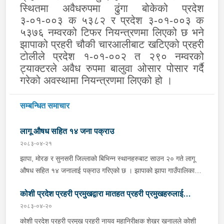
स्थितमा अवैधरुपमा ढुंगा बोकेको प्रदेश
३-०१-००३ क ५३८२ र प्रदेश ३-०१-००३ क
५३७६ नम्वरको टिफर नियन्त्रणमा लिएको छ भने
झापाको प्रहरी चौकी चारआलीबाट खटिएको प्रहरी
टोलीले प्रदेश १-०१-००२ त २९० नम्वरको
ट्याक्टरले अवैध रुपमा बालुवा ओसार पोसार गर्दै
गरेको अवस्थामा नियन्त्रणमा लिएको हो ।
सम्बन्धित समाचार
लागू औषध सहित १४ जना पक्राउ
२०८३-०४-२१
झापा, मोरङ र सुनसरी जिल्लाको बिभिन्न स्थानहरुबाट साउन २० गते लागू
औषध सहित १४ जनालाई पक्राउ गरिएको छ । झापाको झापा गाउँपालिका–१
स्थितबाट इलाका प्रहरी कार्यालय कुमरखोद झापाले काभ्रेपलाञ्चोक घर भई
कोशी प्रदेश प्रहरी प्रमुखद्वारा मातहत प्रहरी प्रमुखहरुलाई
हाल शिवसताक्षी नगरपालिका–९ दुधे बस्ने ३० वर्षीय बिराज भुजेललाई १ ग्राम
६७ मिलिग्राम ब्राउन सुगर सहित, इलाका प्रहरी कार्यालय काँकरभिट्टा र
२०८३-०४-२०
निर्देशन
लागू औषध नियन्त्रण ब्यूरो काँकरभिट्टाको संयुक्त टोलीले इलामको सूर्योदय
कोशी प्रदेश प्रहरी प्रमुख प्रहरी नायव महानिरीक्षक शेखर खनालले कोशी