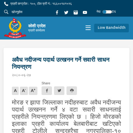
प्रहरी कन्ट्रोल : १००, टोल फ्री नं.: १६६००१४१५१६
नेपा
EN
कोशी प्रदेश
Low Bandwidth
प्रहरी कार्यालय
अवैध नदीजन्य पदार्थ उत्खनन गर्ने सवारी साधन
नियन्त्रण
२०८०-०६-२७
Share
-
+
A
A
A
मोरङ र झापा जिल्लाका नदीहरुबाट अवैध नदीजन्य
पदार्थ उत्खनन गर्ने ४ वटा सवारी साधनलाई
प्रहरीले नियन्त्रणमा लिएको छ । हिजो मोरङको
इलाका प्रहरी कार्यालय बेलबारीबाट खटिएको
प्रहरी टोलीले सुन्दरहरैचा नगरपालिका-१०