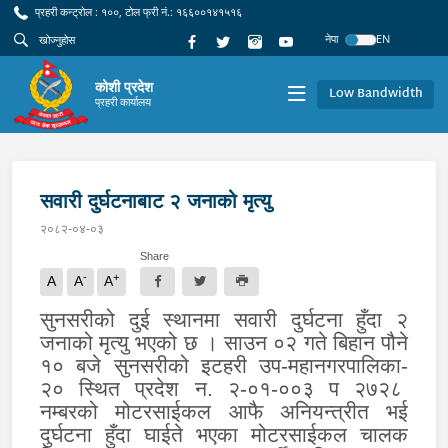
प्रहरी कन्ट्रोल : १००, टोल फ्री नं.: १६६००१४१५१६
नेपा
EN
कोशी प्रदेश
Low Bandwidth
प्रहरी कार्यालय
सवारी दुर्घटनाबाट २ जनाको मृत्यु
२०८२-०४-०३
Share
-
+
A
A
A
सुनसरीको दुई स्थानमा सवारी दुर्घटना हुँदा २
जनाको मृत्यु भएको छ । साउन ०२ गते बिहान पौने
१० बजे सुनसरीको इटहरी उप-महानगरपालिका-
२० स्थित प्रदेश न. २-०१-००३ प २७२८
नम्बरको मोटरसाईकल आफै अनियन्त्रीत भई
दुर्घटना हुँदा घाईते भएका मोटरसाईकल चालक