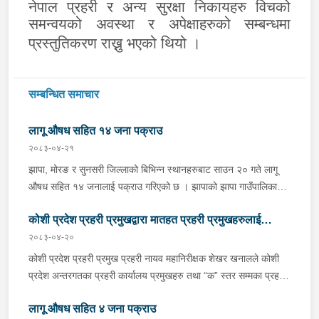
नेपाल प्रहरी र अन्य सुरक्षा निकायहरु विचको
समन्वयको अवस्था र अपेक्षाहरुको सम्बन्धमा
प्रस्तुतिकरण राख्नु भएको थियो ।
सम्बन्धित समाचार
लागू औषध सहित १४ जना पक्राउ
२०८३-०४-२१
झापा, मोरङ र सुनसरी जिल्लाको बिभिन्न स्थानहरुबाट साउन २० गते लागू
औषध सहित १४ जनालाई पक्राउ गरिएको छ । झापाको झापा गाउँपालिका–१
स्थितबाट इलाका प्रहरी कार्यालय कुमरखोद झापाले काभ्रेपलाञ्चोक घर भई
कोशी प्रदेश प्रहरी प्रमुखद्वारा मातहत प्रहरी प्रमुखहरुलाई
हाल शिवसताक्षी नगरपालिका–९ दुधे बस्ने ३० वर्षीय बिराज भुजेललाई १ ग्राम
६७ मिलिग्राम ब्राउन सुगर सहित, इलाका प्रहरी कार्यालय काँकरभिट्टा र
२०८३-०४-२०
निर्देशन
लागू औषध नियन्त्रण ब्यूरो काँकरभिट्टाको संयुक्त टोलीले इलामको सूर्योदय
कोशी प्रदेश प्रहरी प्रमुख प्रहरी नायव महानिरीक्षक शेखर खनालले कोशी
नगरपालिका–४ का २६ वर्षीय सलमान थापालाई २ ग्राम ४९० मिलिग्राम
प्रदेश अन्तरगतका प्रहरी कार्यालय प्रमुखहरु तथा “क” स्तर सम्मका प्रहरी
ब्राउन सुगर सहित पक्राउ गरेको छ । त्यसैगरी मोरङको विराटनगर
इकाई प्रमुखहरुलाई साउन २० गते Virtual माध्यमद्धारा भर्चुवल माध्यमद्वारा
महानगरपालिका–१५ स्थितबाट इलाका प्रहरी कार्यालय रानी र लागू औषध
लागू औषध सहित ४ जना पक्राउ
आवश्यक निर्देशन दिनु भएको छ । v निर्देशनको क्रममा उहाँले प्रहरीले आ-