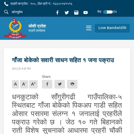
प्रहरी कन्ट्रोल : १००, टोल फ्री नं.: १६६००१४१५१६
नेपा
EN
कोशी प्रदेश
Low Bandwidth
प्रहरी कार्यालय
गाँजा बोकेको सवारी साधन सहित १ जना पक्राउ
२०८२-०२-१०
Share
-
+
A
A
A
धनकुटाको साँगुरीगढी गाउँपालिका-५
स्थितबाट गाँजा बोकेको पिकअप गाडी सहित
ओसार पसारमा संलग्न १ जनालाई प्रहरीले
पक्राउ गरेको छ । जेठ १० गते बिहानको
राती विशेष सुचनाको आधारमा प्रहरी चौकी