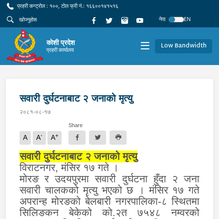
प्रहरी कन्ट्रोल : १००, टोल फ्री नं.: १६६००१४१५१६
नेपा
EN
कोशी प्रदेश
Low Bandwidth
प्रहरी कार्यालय
सवारी दुर्घटनाबाट २ जनाको मृत्यु
२०८१-०८-१७
Share
-
+
A
A
A
सवारी दुर्घटनाबाट २ जनाको मृत्यु
विराटनगर, मंसिर १७ गते ।
मोरङ र उदयपुरमा सवारी दुर्घटना हुँदा २ जना
सवारी चालकको मृत्यु भएको छ । मंसिर १७ गते
अपरान्ह मोरङको बेलबारी नगरपालिका-८ स्थितमा
सिलिङकन बेकेको को.२त ७५४८ नम्वरको