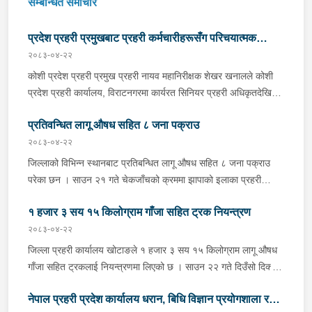
सम्बन्धित समाचार
प्रदेश प्रहरी प्रमुखबाट प्रहरी कर्मचारीहरूसँग परिचयात्मक
२०८३-०४-२२
भेटघाट तथा अन्तरक्रिया
कोशी प्रदेश प्रहरी प्रमुख प्रहरी नायव महानिरीक्षक शेखर खनालले कोशी
प्रदेश प्रहरी कार्यालय, विराटनगरमा कार्यरत सिनियर प्रहरी अधिकृतदेखि
आधारभूत तहसम्मका प्रहरी कर्मचारीहरूसँग परिचयात्मक भेटघाट तथा
प्रतिवन्धित लागू औषध सहित ८ जना पक्राउ
अन्तरक्रिया गर्नुभएको छ । साउन २२ गते कोशी प्रदेश प्रहरी कार्यालयको
सभाहलमा आयोजित कार्यक्रममा उहाँले अन्तरक्रियाका क्रममा प्रहरी
२०८३-०४-२२
कर्मचारीहरूले उठाएका समस्या, गुनासा, जिज्ञासा तथा सुझावहरूलाई
जिल्लाको विभिन्न स्थानबाट प्रतिबन्धित लागू औषध सहित ८ जना पक्राउ
गम्भीरतापूर्वक सुनुवाई गर्नुका साथै संगठनको नीति, कानुनी व्यवस्था र उपलब्ध
परेका छन । साउन २१ गते चेकजाँचको क्रममा झापाको इलाका प्रहरी
स्रोत–साधनको आधारमा यथोचित सम्बोधन गर्ने प्रतिबद्धता व्यक्त गर्नुभयो ।
कार्यालय सुरुङ्गाले कनकाई नगरपालिका-४ का मिलन गुरुङलाई ३८०
उहाँले संगठनभित्र अनुशासन, व्यावसायिकता, पारदर्शिता, जवाफदेहिता र
१ हजार ३ सय १५ किलोग्राम गाँजा सहित ट्रक नियन्त्रण
मिलिग्राम ब्राउन सुगर सहित र इलाका प्रहरी कार्यालय अनारमनीले बिर्तामोड
सेवामुखी कार्यशैलीलाई थप सुदृढ बनाउन तथा आफ्नो व्यक्तिगत सुरक्षा,
नगरपालिका-५ का इकवाल अन्सारी, बाह्रदशी गाउँपालिका-४ का मनोज
२०८३-०४-२२
स्वास्थ्यमा सदैव ध्यान दिन सम्पुर्ण प्रहरी कर्मचारीलाई निर्देशन दिनुभयो ।
राजवंशी र बाह्रदशी गाउँपालिका-३ की धनकुमारी राजवंशीलाई १९० मिलिग्राम
जिल्ला प्रहरी कार्यालय खोटाङले १ हजार ३ सय १५ किलोग्राम लागू औषध
प्रदेश प्रहरी प्रमुख खनालले नागरिकको विश्वास जित्ने आधार भनेकै
ब्राउन सुगर सहित पक्राउ गरेको छ । त्यसैगरी मोरङको इलाका प्रहरी
गाँजा सहित ट्रकलाई नियन्त्रणमा लिएको छ । साउन २२ गते दिउँसो दिक्तेल
इमानदार, निष्पक्ष र प्रभावकारी प्रहरी सेवा भएको उल्लेख गर्दै प्रत्येक प्रहरी
कार्यालय रानीले धरान-३ का राजेश खड्की र धरान-१५ का विजय तामाङलाई
रुपाकोट मझुवागढी नगरपालिका-७ स्थित मध्यपहाडी लोकमार्गको जंगलमा
कर्मचारीले उच्च मनोबल, नैतिक आचरण र जिम्मेवारीबोधका साथ आफ्नो
३९ वटा नाइट्रोजन ट्याब्लेट सहित नियन्त्रणमा लिएको छ । चेकजाँचकै
नेपाल प्रहरी प्रदेश कार्यालय धरान, बिधि विज्ञान प्रयोगशाला र
प्र.१-०२-००२ ख ००८३ नम्बरको ट्रक शंकास्पद अबस्थामा रोकेर राखेको
कर्तव्य निर्वाह गर्नुपर्नेमा जोड दिनुभयो । उहाँले संगठनभित्र आपसी समन्वय,