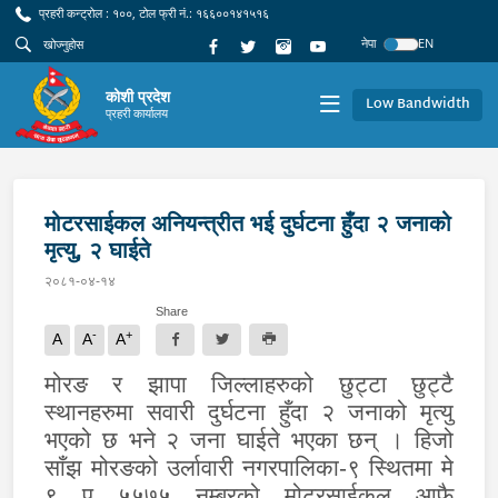
प्रहरी कन्ट्रोल : १००, टोल फ्री नं.: १६६००१४१५१६
नेपा
EN
कोशी प्रदेश
Low Bandwidth
प्रहरी कार्यालय
मोटरसाईकल अनियन्त्रीत भई दुर्घटना हुँदा २ जनाको
मृत्यु, २ घाईते
२०८१-०४-१४
Share
-
+
A
A
A
मोरङ र झापा जिल्लाहरुको छुट्टा छुट्टै
स्थानहरुमा सवारी दुर्घटना हुँदा २ जनाको मृत्यु
भएको छ भने २ जना घाईते भएका छन् । हिजो
साँझ मोरङको उर्लावारी नगरपालिका-९ स्थितमा मे
९ प ५५७५ नम्बरको मोटरसाईकल आफै