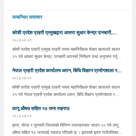
सम्बन्धित समाचार
कोशी प्रदेश प्रहरी प्रमुखद्वारा आसरा सुधार केन्द्र पानबारी,
२०८३-०४-२१
धरानको निरीक्षण
कोशी प्रदेश प्रहरी प्रमुख प्रहरी नायव महानिरीक्षक शेखर खनालले साउन
२१ गते आसरा सुधार केन्द्र, पानबारी धरानको निरीक्षण तथा अनुगमन गर्नुको
साथै कार्यरत प्रहरी कर्मचारीहरुलाई आवश्यक निर्देशन दिनु भएको छ ।
नेपाल प्रहरी प्रदेश कार्यालय धरान, बिधि विज्ञान प्रयोगशाला र
निर्देशनको क्रममा वँहाले मानवीय, मर्यादित, सम्मानजनक र सहानुभूतिपूर्ण
व्यवहारले उपचार पद्दतिलाई सहज बनाई समाजमा पुनःस्थापनाको बातावरण
२०८३-०४-२१
केनाईन शाखाको निरीक्षण तथा अनुगमन
श्रृजना गर्न महत्वपूर्ण भुमिका निर्वाह गर्ने हुँदा सुधार केन्द्रमा रहेका
कोशी प्रदेश प्रहरी प्रमुख प्रहरी नायव महानिरीक्षक शेखर खनालले साउन
सुधारार्थीहरुको शारीरिक तथा मानसिक तन्दुरुस्ती राख्न बिभिन्न खेलकुदका
२१ गते नेपाल प्रहरी प्रदेश कार्यालय धरान, बिधि विज्ञान प्रयोगशाला र
क्रृयाकलापहरुमा सहभागी गराउनका साथै व्यावसायिक तथा सीपमूलक
केनाईन शाखाको निरीक्षण तथा अनुगमन गर्नुका साथै कार्यरत प्रहरी
तालिमहरूको व्यवस्था मिलाउन निर्देशन दिनु भएको छ । उहाँले सुधार केन्द्रको
लागू औषध सहित १४ जना पक्राउ
कर्मचारीहरुलाई आवश्यक निर्देशन दिनुभएको छ । निर्देशनको क्रममा उहाँले
चौतर्फी सुरक्षा व्यवस्थालाई मजबुत बनाउन तथा अभिलेख व्यवस्थापनलाई
समाजमा घट्ने बिभिन्न आपराधिक घटनाहरुमा अनुसन्धान कार्यको सुपरीवेक्षण,
२०८३-०४-२१
व्यवस्थित बनाई सुधार केन्द्रलाई जिम्मेवार, सुरक्षित र प्रभावकारी सेवा
समिक्षा गर्न प्रहरीको विशेष प्राविधिक टोली परिचालन गरी अनुसन्धान
झापा, मोरङ र सुनसरी जिल्लाको बिभिन्न स्थानहरुबाट साउन २० गते लागू
केन्द्रका रूपमा सञ्चालन गर्न समेत निर्देशन दिनु भयो । साथै प्रदेश प्रहरी
कार्यलाई सफल बनाउन र जिल्ला प्रहरी कार्यालयहरूबाट हुने अपराध
औषध सहित १४ जनालाई पक्राउ गरिएको छ । झापाको झापा गाउँपालिका–१