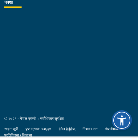
नक्शा
व्यवस्थित र प्रभावकारीरुपमा कार्यान्वयन गर्न निर्देशन दिनु भएको छ ।
निर्देशनको क्रममा कोशी प्रदेश प्रहरी तालिम केन्द्रका समादेशक प्रहरी
वरिष्ठ उपरीक्षक शिव कुमार श्रेष्ठ, कोशी प्रदेश प्रहरी कार्यालय विराटनगरका
प्रहरी वरिष्ठ उपरीक्षक योगेन्द्र सिंह थापा सहित सिनियर तथा जुनियर प्रहरी
अधिकृतहरु लगायत प्रहरी कर्मचारीहरुको उपस्थिति रहेको थियो ।
© २०२१ - नेपाल प्रहरी । सर्वाधिकार सुरक्षित
साइट सूची
पृष्ठ भ्रमण: ७७६२७
ईमेल हेर्नुहोस्
नियम र सर्त
गोपनीयता नीति
प्रतिक्रिया / जिज्ञासा