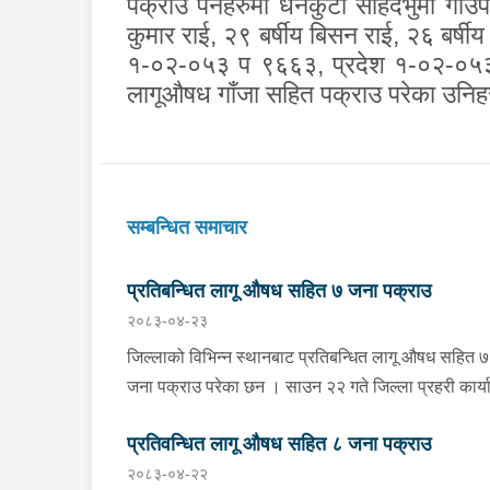
पक्राउ पर्नेहरुमा
धनकुटा सहिदभुमी गाँउ
कुमार राई
,
२९
बर्षीय
बिसन राई
, २६ बर्षी
१-०२-०५३ प ९६६३
,
प्रदेश
१-०२-०५
लागूऔषध गाँजा सहित पक्राउ परेका उनिह
सम्बन्धित समाचार
प्रतिबन्धित लागू औषध सहित ७ जना पक्राउ
२०८३-०४-२३
जिल्लाको विभिन्न स्थानबाट प्रतिबन्धित लागू औषध सहित ७
जना पक्राउ परेका छन । साउन २२ गते जिल्ला प्रहरी कार्यालय
खोटाङबाट खटिएको प्रहरी टोलीले खोटाङको दिक्तेल रुपा
प्रतिवन्धित लागू औषध सहित ८ जना पक्राउ
मझुवागढी नगरपालिका-७ वालिङ स्थित मध्यपहाडी लोकमार्ग
२०८३-०४-२२
जंगलमा शंकास्पद अवस्थामा रोकिराखेको प्र.१-०२-००२ ख