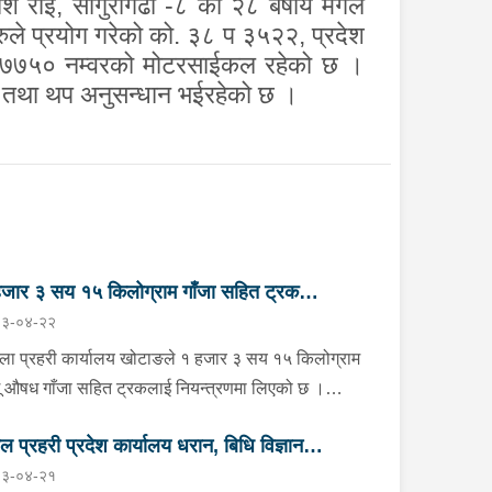
ाश
राई,
साँगुरीगढी
-
८
का
२८
बर्षीय
मंगल
ले प्रयोग गरेको
को
.
३८ प ३५२२
,
प्रदेश
७७५० नम्वरको
मोटरसाईकल रहेको छ ।
ही तथा थप अनुसन्धान भईरहेको छ ।
जार ३ सय १५ किलोग्राम गाँजा सहित ट्रक
३-०४-२२
न्त्रण
्ला प्रहरी कार्यालय खोटाङले १ हजार ३ सय १५ किलोग्राम
ू औषध गाँजा सहित ट्रकलाई नियन्त्रणमा लिएको छ ।
न २२ गते दिउँसो दिक्तेल रुपाकोट मझुवागढी नगरपालिका-७
ाल प्रहरी प्रदेश कार्यालय धरान, बिधि विज्ञान
ित मध्यपहाडी लोकमार्गको जंगलमा प्र.१-०२-००२ ख ००८३
३-०४-२१
बरको ट्रक शंकास्पद अबस्थामा रोकेर राखेको छ भन्ने बिशेष
योगशाला र केनाईन शाखाको निरीक्षण तथा अनुगमन