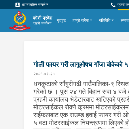
आपतकालिन सम्पर्क नं
प्रहरी क
कोशी प्रदेश
गृहपृष्ठ
हाम्रो बारेमा
गतिविधि
समाच
प्रहरी कार्यालय
गोली फायर गरी लागूऔषध गाँजा बोकेको 
२०८१-०९-२५
धनकुटाको साँगुरीगढी गाउँपालिका-९ स्थ
गरेको छ । पुस २४ गते बिहान सवा ४ बजे
प्रहरी कार्यालय भेडेटारबाट खटिएको प्र
मोटरसाईकल रोक्ने क्रममा
मोटरसाईकलमा
राईफलबाट एक राउण्ड हवाई फायर
गरी ओस
५ वटा मोटरसाईकल नियन्त्रणमा लिएको ह