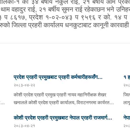
पालिका
-
१
का
३४
बर्षीय
नकुल राई
,
२१
बर्षीय
ओम प्रक
य
थाम वहादुर राई
, २१ बर्षीय
सुमन राई
रहेकाछन भने उनिहरु
३ प ८६१७
,
प्रदेश १-०२-०४३ प ९५९६
र
को
.
१४ प 
रुको जिल्ला प्रहरी कार्यालय धनकुटाबाट कानूनी कारवा
प्रदेश प्रहरी प्रमुखबाट प्रहरी कर्मचारीहरूसँग
१ ह
२०८३-०४-२२
२०८
परिचयात्मक भेटघाट तथा अन्तरक्रिया
निय
कोशी प्रदेश प्रहरी प्रमुख प्रहरी नायव महानिरीक्षक शेखर
जिल
खनालले कोशी प्रदेश प्रहरी कार्यालय, विराटनगरमा कार्यरत
लाग
कोट
सिनियर प्रहरी अधिकृतदेखि आधारभूत तहसम्मका प्रहरी
साउ
कोशी प्रदेश प्रहरी प्रमुखबाट नेपाल प्रहरी राजमार्ग
नेप
को
कर्मचारीहरूसँग परिचयात्मक भेटघाट तथा अन्तरक्रिया गर्नुभएको
स्थ
२०८३-०४-२१
२०८
छ । साउन २२ गते कोशी प्रदेश प्रहरी कार्यालयको सभाहलमा
सुरक्षा तथा ट्राफिक व्यवस्थापन कार्यालय इटहरीको
नम्
प्र