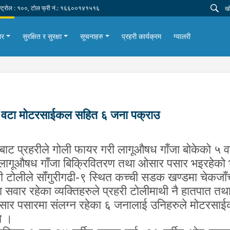
न्ट्रोल : १००, टोल फ्री नं.: १६६००१४१५१६
ार
सुरक्षित र सुरक्षा
सूचनाहरु
प्रहरी कार्यक्रम
ग्यालरी
५ वटा मोटरसाईकल सहित ६ जना पक्राउ
ितबाट प्रहरीले गोली फायर गरी लागूऔषध गाँजा बोकेको
ला
गू
औषध गाँजा बिक्रिवितरण तथा ओसार पसार भइरहेको भ
हरी टोलीले साँगुरीगढी-९ स्थित कच्ची सडक खण्डमा चेकज
 सवार रहेका
व्यक्तिहरुले
प्रहरी टोलीमाथी नै हातपात
तथ
ार पसारमा संलग्न रहेका ६ जनालाई उनिहरुले मोटरसाई
ो ।