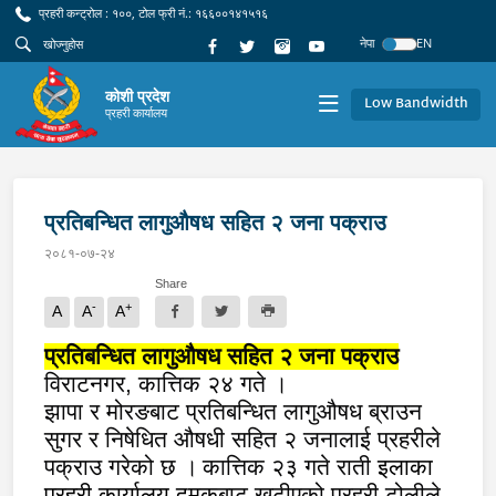
प्रहरी कन्ट्रोल : १००, टोल फ्री नं.: १६६००१४१५१६
नेपा
EN
कोशी प्रदेश
Low Bandwidth
प्रहरी कार्यालय
प्रतिबन्धित लागुऔषध सहित २ जना पक्राउ
२०८१-०७-२४
Share
-
+
A
A
A
प्रतिबन्धित लागुऔषध सहित २ जना पक्राउ
विराटनगर
,
कात्तिक २४ गते ।
झापा र मोरङबाट प्रतिबन्धित लागुऔषध ब्राउन
सुगर र निषेधित औषधी सहित २ जनालाई प्रहरीले
पक्राउ गरेको छ ।
कात्तिक २३ गते राती
इलाका
प्रहरी कार्यालय दमक
बाट खटीएको प्रहरी टोलीले