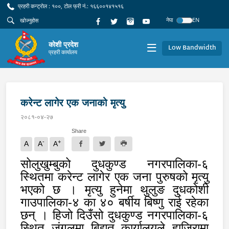
प्रहरी कन्ट्रोल : १००, टोल फ्री नं.: १६६००१४१५१६
नेपा
EN
कोशी प्रदेश
Low Bandwidth
प्रहरी कार्यालय
करेन्ट लागेर एक जनाको मृत्यु
२०८१-०४-२७
Share
-
+
A
A
A
सोलुखुम्बुको दुधकुण्ड नगरपालिका-६
स्थितमा करेन्ट लागेर एक जना पुरुषको मृत्यु
भएको छ । मृत्यु हुनेमा थुलुङ दुधकोशी
गाउपालिका-४ का ४० बर्षीय बिष्णु राई रहेका
छन् । हिजो दिउँसो दुधकुण्ड नगरपालिका-६
स्थित जंगलमा बिद्युत कार्यालयले हाजिरामा