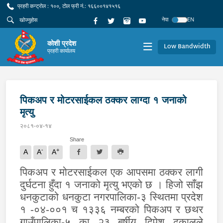
प्रहरी कन्ट्रोल : १००, टोल फ्री नं.: १६६००१४१५१६
नेपा
EN
कोशी प्रदेश
Low Bandwidth
प्रहरी कार्यालय
पिकअप र मोटरसाईकल ठक्कर लाग्दा १ जनाको
मृत्यु
२०८१-०४-१४
Share
-
+
A
A
A
पिकअप र मोटरसाईकल एक आपसमा ठक्कर लागी
दुर्घटना हुँदा १ जनाको मृत्यु भएको छ । हिजो साँझ
धनकुटाको धनकुटा नगरपालिका-३ स्थितमा प्रदेश
१ -०४-००१ च १३३६ नम्बरको पिकअप र छथर
गाउँपालिका-५ का २३ बर्षीय दिपेश ढकालले