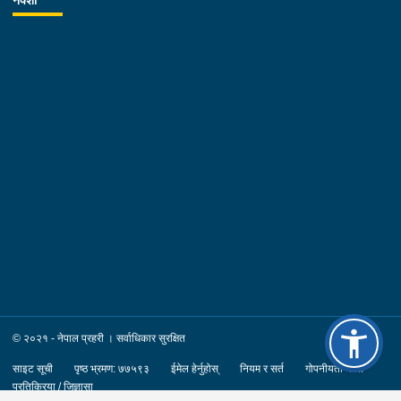
व्यवस्थित र प्रभावकारीरुपमा कार्यान्वयन गर्न निर्देशन दिनु भएको छ ।
निर्देशनको क्रममा कोशी प्रदेश प्रहरी तालिम केन्द्रका समादेशक प्रहरी
वरिष्ठ उपरीक्षक शिव कुमार श्रेष्ठ, कोशी प्रदेश प्रहरी कार्यालय विराटनगरका
प्रहरी वरिष्ठ उपरीक्षक योगेन्द्र सिंह थापा सहित सिनियर तथा जुनियर प्रहरी
अधिकृतहरु लगायत प्रहरी कर्मचारीहरुको उपस्थिति रहेको थियो ।
© २०२१ - नेपाल प्रहरी । सर्वाधिकार सुरक्षित
साइट सूची
पृष्ठ भ्रमण: ७७५९३
ईमेल हेर्नुहोस्
नियम र सर्त
गोपनीयता नीति
प्रतिक्रिया / जिज्ञासा