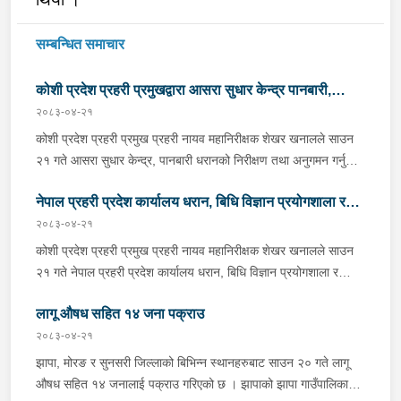
सम्बन्धित समाचार
कोशी प्रदेश प्रहरी प्रमुखद्वारा आसरा सुधार केन्द्र पानबारी,
२०८३-०४-२१
धरानको निरीक्षण
कोशी प्रदेश प्रहरी प्रमुख प्रहरी नायव महानिरीक्षक शेखर खनालले साउन
२१ गते आसरा सुधार केन्द्र, पानबारी धरानको निरीक्षण तथा अनुगमन गर्नुको
साथै कार्यरत प्रहरी कर्मचारीहरुलाई आवश्यक निर्देशन दिनु भएको छ ।
नेपाल प्रहरी प्रदेश कार्यालय धरान, बिधि विज्ञान प्रयोगशाला र
निर्देशनको क्रममा वँहाले मानवीय, मर्यादित, सम्मानजनक र सहानुभूतिपूर्ण
व्यवहारले उपचार पद्दतिलाई सहज बनाई समाजमा पुनःस्थापनाको बातावरण
२०८३-०४-२१
केनाईन शाखाको निरीक्षण तथा अनुगमन
श्रृजना गर्न महत्वपूर्ण भुमिका निर्वाह गर्ने हुँदा सुधार केन्द्रमा रहेका
कोशी प्रदेश प्रहरी प्रमुख प्रहरी नायव महानिरीक्षक शेखर खनालले साउन
सुधारार्थीहरुको शारीरिक तथा मानसिक तन्दुरुस्ती राख्न बिभिन्न खेलकुदका
२१ गते नेपाल प्रहरी प्रदेश कार्यालय धरान, बिधि विज्ञान प्रयोगशाला र
क्रृयाकलापहरुमा सहभागी गराउनका साथै व्यावसायिक तथा सीपमूलक
केनाईन शाखाको निरीक्षण तथा अनुगमन गर्नुका साथै कार्यरत प्रहरी
तालिमहरूको व्यवस्था मिलाउन निर्देशन दिनु भएको छ । उहाँले सुधार केन्द्रको
लागू औषध सहित १४ जना पक्राउ
कर्मचारीहरुलाई आवश्यक निर्देशन दिनुभएको छ । निर्देशनको क्रममा उहाँले
चौतर्फी सुरक्षा व्यवस्थालाई मजबुत बनाउन तथा अभिलेख व्यवस्थापनलाई
समाजमा घट्ने बिभिन्न आपराधिक घटनाहरुमा अनुसन्धान कार्यको सुपरीवेक्षण,
२०८३-०४-२१
व्यवस्थित बनाई सुधार केन्द्रलाई जिम्मेवार, सुरक्षित र प्रभावकारी सेवा
समिक्षा गर्न प्रहरीको विशेष प्राविधिक टोली परिचालन गरी अनुसन्धान
झापा, मोरङ र सुनसरी जिल्लाको बिभिन्न स्थानहरुबाट साउन २० गते लागू
केन्द्रका रूपमा सञ्चालन गर्न समेत निर्देशन दिनु भयो । साथै प्रदेश प्रहरी
कार्यलाई सफल बनाउन र जिल्ला प्रहरी कार्यालयहरूबाट हुने अपराध
औषध सहित १४ जनालाई पक्राउ गरिएको छ । झापाको झापा गाउँपालिका–१
प्रमुख खनालले केन्द्रमा कार्यरत पदाधिकारीहरु लगायत चिकित्सकहरुसंग
अनुसन्धान कार्यको सुपरीवेक्षण र प्राविधिक सहयोग प्रदान गर्ने कार्यमा