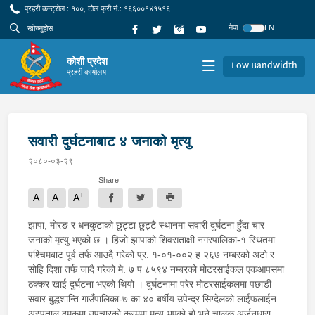
प्रहरी कन्ट्रोल : १००, टोल फ्री नं.: १६६००१४१५१६
नेपा
EN
कोशी प्रदेश
Low Bandwidth
प्रहरी कार्यालय
सवारी दुर्घटनाबाट ४ जनाको मृत्यु
२०८०-०३-२९
Share
-
+
A
A
A
झापा, मोरङ र धनकुटाको छुट्टा छुट्टै स्थानमा सवारी दुर्घटना हुँदा चार
जनाको मृत्यु भएको छ । हिजो झापाको शिवसताक्षी नगरपालिका-१ स्थितमा
पश्चिमबाट पूर्व तर्फ आउदै गरेको प्र. १-०१-००२ ह २६७ नम्बरको अटो र
सोहि दिशा तर्फ जादै गरेको मे. ७ प ८५९४ नम्बरको मोटरसाईकल एकआपसमा
ठक्कर खाई दुर्घटना भएको थियो । दुर्घटनामा परेर मोटरसाईकलमा पछाडी
सवार बुद्धशान्ति गाउँपालिका-७ का ४० बर्षीय उपेन्द्र सिग्देलको लाईफलाईन
अस्पताल दमकमा उपचारको क्रममा मृत्यु भएको हो भने चालक अर्जुनधारा